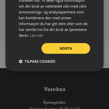
trafikken vår. Vi deler også informasjon
Høyde:
600 mm
om din bruk av nettstedet vårt med våre
Bredde:
400 mm (120 mm lukket)
annonserings- og analysepartnere som
kan kombinere den med annen
Lengde:
1000 mm
informasjon du har gitt dem eller som de
Vekt:
5,5 kg (20 kg med vann)
har samlet inn fra din bruk av tjenestene
deres.
Les mer
GODTA
TILPASS COOKIES
Varehus
Åpningstider:
Mandag–Fredag: 08.00–16.00