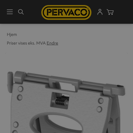
Meny
Søk
Handleku
Hjem
Priser vises eks. MVA
Endre