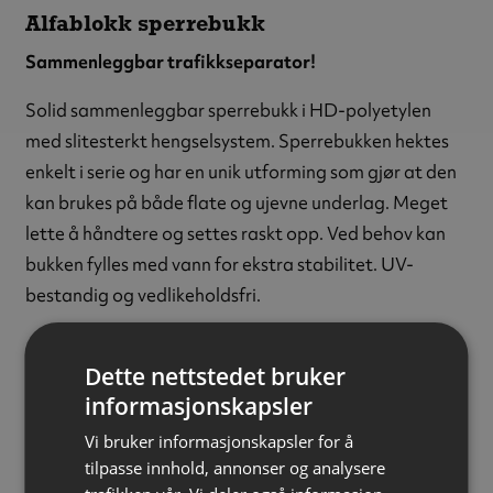
Alfablokk sperrebukk
Sammenleggbar trafikkseparator!
Solid sammenleggbar sperrebukk i HD-polyetylen
med slitesterkt hengselsystem. Sperrebukken hektes
enkelt i serie og har en unik utforming som gjør at den
kan brukes på både flate og ujevne underlag. Meget
lette å håndtere og settes raskt opp. Ved behov kan
bukken fylles med vann for ekstra stabilitet. UV-
bestandig og vedlikeholdsfri.
Alfablokkens design gjør at man kan stable opptil 40
Dette nettstedet bruker
bukker på en europall. Det tilsvarer over 40 meter med
informasjonskapsler
sperring per pall.
Vi bruker informasjonskapsler for å
Farge:
Hvit
tilpasse innhold, annonser og analysere
Materiale:
Polyetylen (PE-HD)