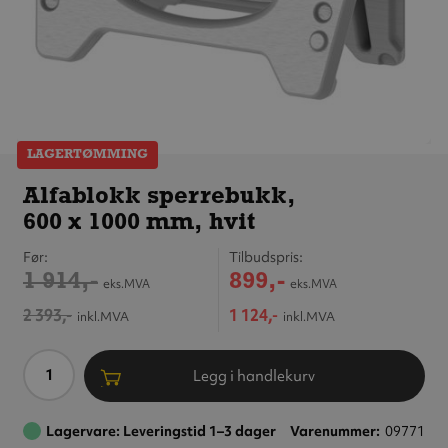
LAGERTØMMING
Alfablokk
sperrebukk,
Alfablokk sperrebukk,
600 x 1000 mm,
600 x 1000 mm, hvit
hvit
Før
Tilbudspris
1 914,-
899,-
eks.MVA
eks.MVA
2 393,-
1 124,-
inkl.MVA
inkl.MVA
Antall
Legg i handlekurv
Lagervare: Leveringstid 1–3 dager
Varenummer
09771