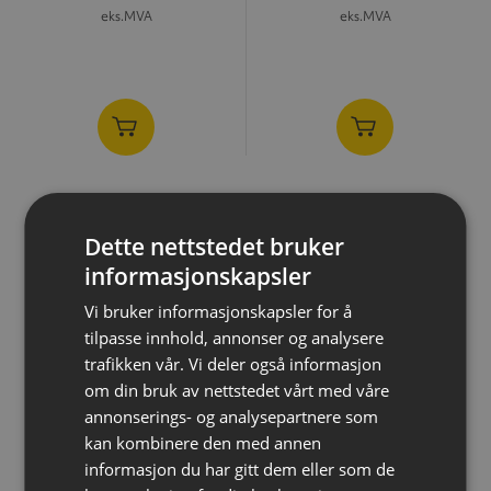
eks.MVA
eks.MVA
NYHET
NYHET
Dette nettstedet bruker
informasjonskapsler
Vi bruker informasjonskapsler for å
tilpasse innhold, annonser og analysere
trafikken vår. Vi deler også informasjon
om din bruk av nettstedet vårt med våre
annonserings- og analysepartnere som
kan kombinere den med annen
informasjon du har gitt dem eller som de
Geveko primer, 4 kg
Tynner AC