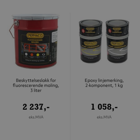
Beskyttelseslakk for
Epoxy linjemerking,
fluorescerende maling,
2‑komponent, 1 kg
3 liter
2 237,-
1 058,-
eks.MVA
eks.MVA