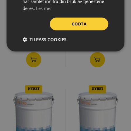
har samlet inn fra din bruk av tjenestene
deres.
Les mer
1 902,-
1 720,-
GODTA
eks.MVA
eks.MVA
TILPASS COOKIES
NYHET
NYHET