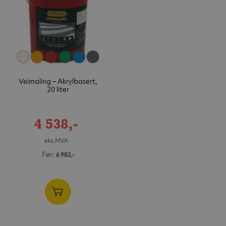
Veimaling – Akrylbasert,
20 liter
Tilbudspris
4 538,-
eks.MVA
Før
6 982,-