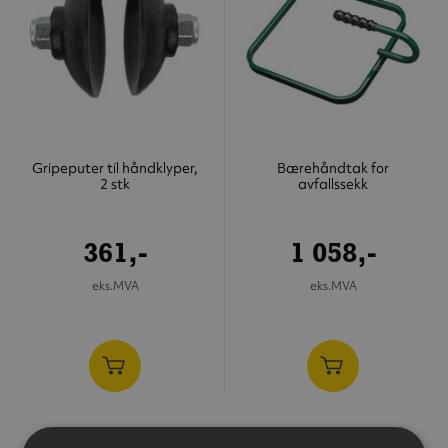
Gripeputer til håndklyper,
Bærehåndtak for
2 stk
avfallssekk
361,-
1 058,-
eks.MVA
eks.MVA