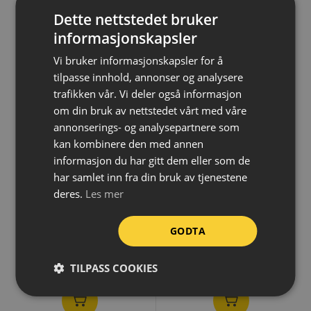
NYHET
Dette nettstedet bruker
informasjonskapsler
Vi bruker informasjonskapsler for å
tilpasse innhold, annonser og analysere
trafikken vår. Vi deler også informasjon
om din bruk av nettstedet vårt med våre
annonserings- og analysepartnere som
kan kombinere den med annen
informasjon du har gitt dem eller som de
Rengjøringstralle
Sekkestativ med lokk og
hjul, frittstående
har samlet inn fra din bruk av tjenestene
deres.
Les mer
7 827,-
3 400,-
GODTA
eks.MVA
eks.MVA
TILPASS COOKIES