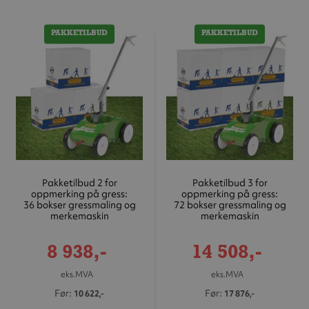
PAKKETILBUD
PAKKETILBUD
Pakketilbud 2 for
Pakketilbud 3 for
oppmerking på gress:
oppmerking på gress:
36 bokser gressmaling og
72 bokser gressmaling og
merkemaskin
merkemaskin
Tilbudspris
Tilbudspris
8 938,-
14 508,-
eks.MVA
eks.MVA
Før
Før
10 622,-
17 876,-