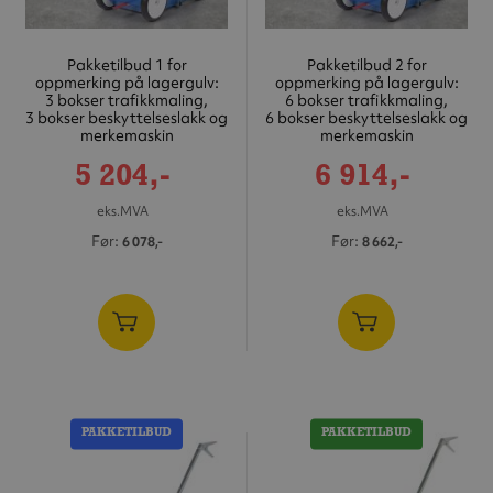
Pakketilbud 1 for
Pakketilbud 2 for
oppmerking på lagergulv:
oppmerking på lagergulv:
3 bokser trafikkmaling,
6 bokser trafikkmaling,
3 bokser beskyttelseslakk og
6 bokser beskyttelseslakk og
merkemaskin
merkemaskin
Tilbudspris
Tilbudspris
5 204,-
6 914,-
eks.MVA
eks.MVA
Før
Før
6 078,-
8 662,-
PAKKETILBUD
PAKKETILBUD