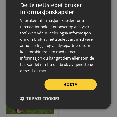
Dette nettstedet bruker
Tilbudspris
Tilbudspris
5 143,-
9 071,-
informasjonskapsler
eks.MVA
eks.MVA
Vi bruker informasjonskapsler for å
Før
Før
6 051,-
10 887,-
tilpasse innhold, annonser og analysere
trafikken vår. Vi deler også informasjon
om din bruk av nettstedet vårt med våre
annonserings- og analysepartnere som
kan kombinere den med annen
informasjon du har gitt dem eller som de
har samlet inn fra din bruk av tjenestene
PAKKETILBUD
KVANTUMSRABATT
deres.
Les mer
GODTA
TILPASS COOKIES