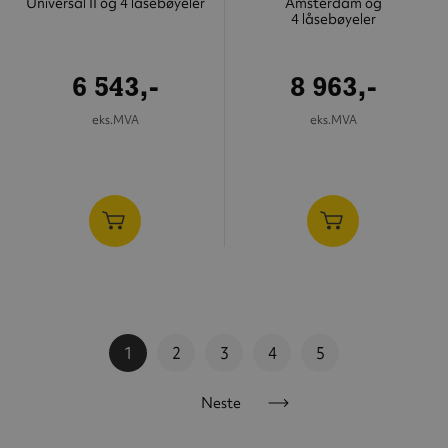
Universal II og 4 låsebøyeler
Amsterdam og
4 låsebøyeler
6 543,-
8 963,-
eks.MVA
eks.MVA
Side
You're
1
Side
2
Side
3
Side
4
Side
5
currently
Side
Neste
reading