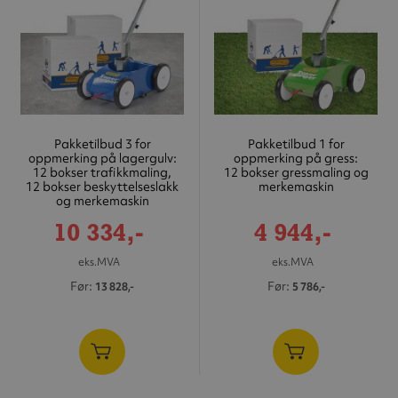
Pakketilbud 3 for
Pakketilbud 1 for
oppmerking på lagergulv:
oppmerking på gress:
12 bokser trafikkmaling,
12 bokser gressmaling og
12 bokser beskyttelseslakk
merkemaskin
og merkemaskin
Tilbudspris
Tilbudspris
10 334,-
4 944,-
eks.MVA
eks.MVA
Før
Før
13 828,-
5 786,-