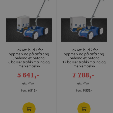
Pakketilbud 1 for
Pakketilbud 2 for
oppmerking på asfalt og
oppmerking på asfalt og
ubehandlet betong:
ubehandlet betong:
6 bokser trafikkmaling og
12 bokser trafikkmaling og
merkemaskin
merkemaskin
Tilbudspris
Tilbudspris
5 641,-
7 788,-
eks.MVA
eks.MVA
Før
Før
6 515,-
9 535,-