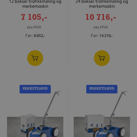
12 bokser trafikkmaling og
24 bokser trafikkmaling og
merkemaskin
merkemaskin
Tilbudspris
Tilbudspris
7 105,-
10 716,-
eks.MVA
eks.MVA
Før
Før
8 852,-
14 210,-
PAKKETILBUD
PAKKETILBUD