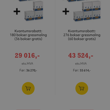
Kvantumsrabatt:
Kvantumsrabatt:
180 bokser gressmaling
276 bokser gressmaling
(36 bokser gratis)
(60 bokser gratis)
Tilbudspris
Tilbudspris
29 016,-
43 524,-
eks.MVA
eks.MVA
Før
Før
36 270,-
55 614,-