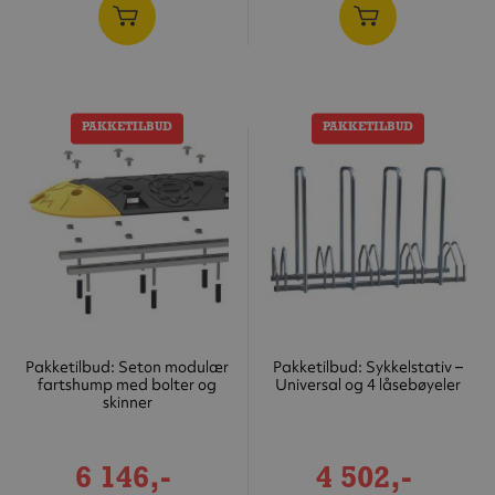
PAKKETILBUD
PAKKETILBUD
Pakketilbud: Seton modulær
Pakketilbud: Sykkelstativ –
fartshump med bolter og
Universal og 4 låsebøyeler
skinner
Tilbudspris
Tilbudspris
6 146,-
4 502,-