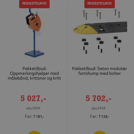
PAKKETILBUD
PAKKETILBUD
Pakketilbud:
Pakketilbud: Seton modulær
Oppmerkingshjelper med
fartshump med bolter
målebånd, krittsnor og kritt
Tilbudspris
Tilbudspris
5 027,-
5 702,-
eks.MVA
eks.MVA
Før
Før
7 181,-
7 128,-