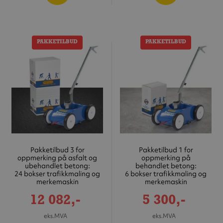
PAKKETILBUD
PAKKETILBUD
Pakketilbud 3 for
Pakketilbud 1 for
oppmerking på asfalt og
oppmerking på
ubehandlet betong:
behandlet betong:
24 bokser trafikkmaling og
6 bokser trafikkmaling og
merkemaskin
merkemaskin
Tilbudspris
Tilbudspris
12 082,-
5 300,-
eks.MVA
eks.MVA