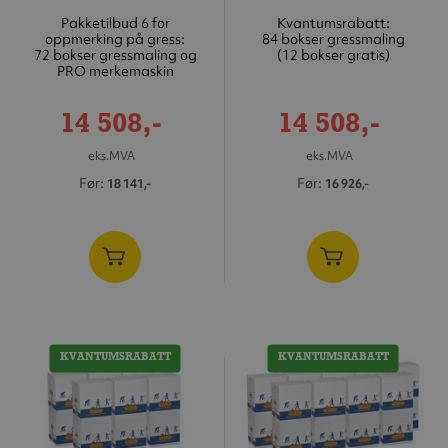
Pakketilbud 6 for
Kvantumsrabatt:
oppmerking på gress:
84 bokser gressmaling
72 bokser gressmaling og
(12 bokser gratis)
PRO merkemaskin
Tilbudspris
Tilbudspris
14 508,-
14 508,-
eks.MVA
eks.MVA
Før
Før
18 141,-
16 926,-
KVANTUMSRABATT
KVANTUMSRABATT