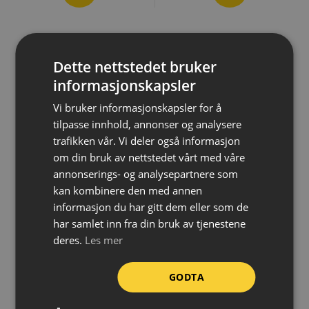
Dette nettstedet bruker
informasjonskapsler
Vi bruker informasjonskapsler for å
tilpasse innhold, annonser og analysere
trafikken vår. Vi deler også informasjon
om din bruk av nettstedet vårt med våre
annonserings- og analysepartnere som
kan kombinere den med annen
informasjon du har gitt dem eller som de
Miljøskap – Type 90, stål,
Miljøskap – Type 90, stål,
6/20, 33L, dør venstre
6/20, 33L, dør høyre
har samlet inn fra din bruk av tjenestene
deres.
Les mer
62 244,-
62 244,-
GODTA
eks.MVA
eks.MVA