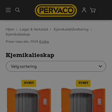
Meny
Søk
Handleku
Hjem
Lager & Verksted
Kjemikaliehåndtering
Kjemikalieskap
Priser vises eks. MVA
Endre
Kjemikalieskap
NYHET
NYHET