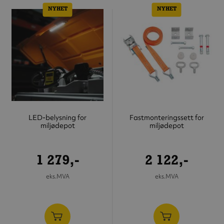
NYHET
NYHET
LED-belysning for
Fastmonteringssett for
miljødepot
miljødepot
1 279,-
2 122,-
eks.MVA
eks.MVA