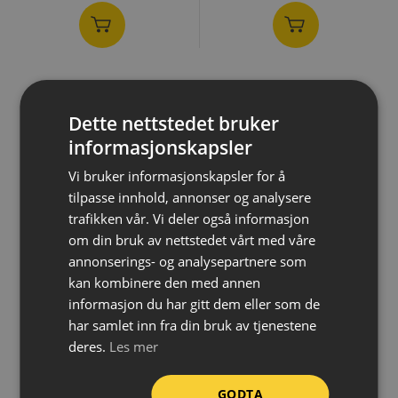
Dette nettstedet bruker
informasjonskapsler
Vi bruker informasjonskapsler for å
tilpasse innhold, annonser og analysere
trafikken vår. Vi deler også informasjon
om din bruk av nettstedet vårt med våre
annonserings- og analysepartnere som
kan kombinere den med annen
informasjon du har gitt dem eller som de
Merkestift – Markal
Sikkerhetsmarkør – Markal
Hi‑Temp, rød, 144 stk
Security Check Paint
har samlet inn fra din bruk av tjenestene
Marker, gul
deres.
Les mer
5 219,-
361,-
GODTA