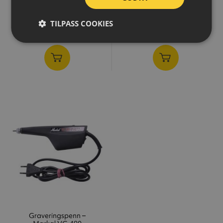
eks.MVA
eks.MVA
TILPASS COOKIES
Graveringspenn –