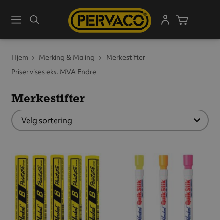
Meny
Søk
Handleku
Hjem
Merking & Maling
Merkestifter
Priser vises eks. MVA
Endre
Merkestifter