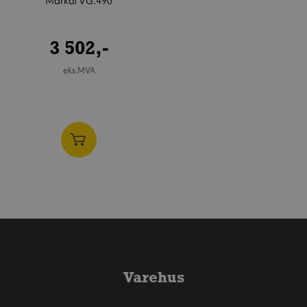
Markal VG.490
3 502,-
eks.MVA
Varehus