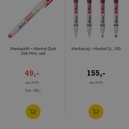
Merkestift – Markal Quik
Merketusj – Markal SL.100
Stik Mini, rød
Tilbudspris
49,-
155,-
eks.MVA
eks.MVA
Før
131,-