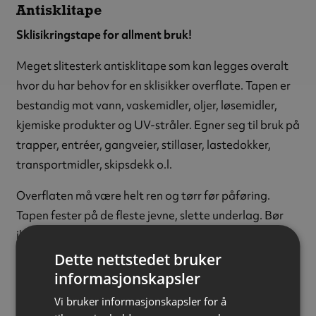
Antisklitape
Sklisikringstape for allment bruk!
Meget slitesterk antisklitape som kan legges overalt
hvor du har behov for en sklisikker overflate. Tapen er
bestandig mot vann, vaskemidler, oljer, løsemidler,
kjemiske produkter og UV-stråler. Egner seg til bruk på
trapper, entréer, gangveier, stillaser, lastedokker,
transportmidler, skipsdekk o.l.
Overflaten må være helt ren og tørr før påføring.
Tapen fester på de fleste jevne, slette underlag. Bør
ikke brukes på skifer. Hjørnene bør avrundes med saks
eller kniv.
Dette nettstedet bruker
informasjonskapsler
Farge:
Sort
Vi bruker informasjonskapsler for å
Grovhetsgrad:
★★★☆