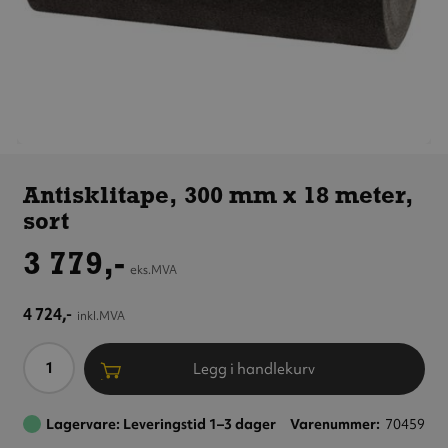
Antisklitape,
300 mm x 18 meter,
Antisklitape, 300 mm x 18 meter,
sort
sort
3 779,-
eks.MVA
4 724,-
inkl.MVA
Antall
Legg i handlekurv
Lagervare: Leveringstid 1–3 dager
Varenummer
70459