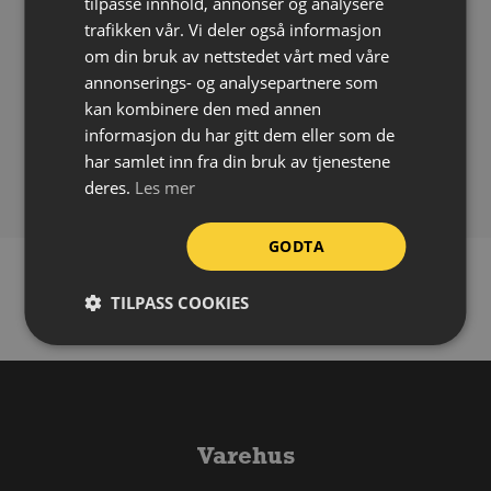
tilpasse innhold, annonser og analysere
Materiale:
PVC/aluminiumskorn
trafikken vår. Vi deler også informasjon
Bredde:
300 mm
om din bruk av nettstedet vårt med våre
Påføring:
Selvklebende
annonserings- og analysepartnere som
Påføringstemperatur:
Over +10 °C
kan kombinere den med annen
informasjon du har gitt dem eller som de
Bruksområde:
Ute/inne
har samlet inn fra din bruk av tjenestene
Forpakning:
Rull á 18 meter
deres.
Les mer
GODTA
TILPASS COOKIES
Varehus