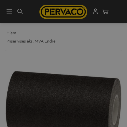
Meny
Søk
Handleku
Hjem
Priser vises eks. MVA
Endre