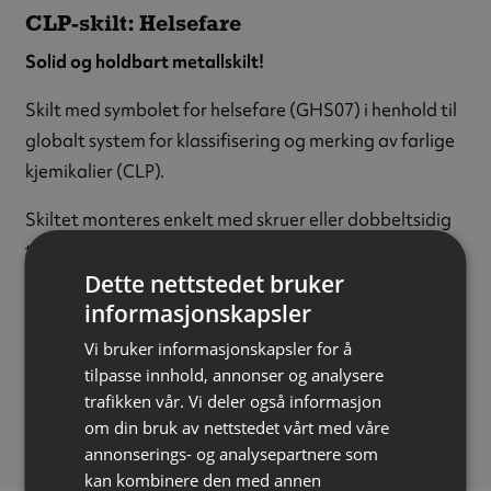
CLP-skilt: Helsefare
Solid og holdbart metallskilt!
Skilt med symbolet for helsefare (GHS07) i henhold til
globalt system for klassifisering og merking av farlige
kjemikalier (CLP).
Skiltet monteres enkelt med skruer eller dobbeltsidig
tape.
Dette nettstedet bruker
Materiale:
Metall
informasjonskapsler
Tykkelse:
1 mm
Vi bruker informasjonskapsler for å
Størrelse:
200 x 200 mm
tilpasse innhold, annonser og analysere
FDV-dokumentasjon
trafikken vår. Vi deler også informasjon
Last ned
(143.20 kB)
om din bruk av nettstedet vårt med våre
annonserings- og analysepartnere som
kan kombinere den med annen