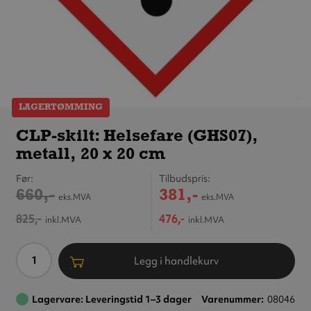
LAGERTØMMING
CLP-skilt:
Helsefare
CLP-skilt: Helsefare (GHS07),
(GHS07),
metall, 20 x 20 cm
metall,
20 x 20 cm
Før
Tilbudspris
660,-
381,-
eks.MVA
eks.MVA
825,-
476,-
inkl.MVA
inkl.MVA
Antall
Legg i handlekurv
Lagervare: Leveringstid 1–3 dager
Varenummer
08046