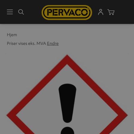
Meny
Søk
Handleku
Hjem
Priser vises eks. MVA
Endre