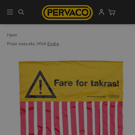
Meny
Søk
Handleku
Hjem
Priser vises eks. MVA
Endre