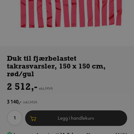
Duk til
fjærbelastet
Duk til fjærbelastet
takrasvarsler,
takrasvarsler, 150 x 150 cm,
150 x 150 cm,
rød/gul
rød/gul
2 512,-
eks.MVA
3 140,-
inkl.MVA
Antall
Legg i handlekurv