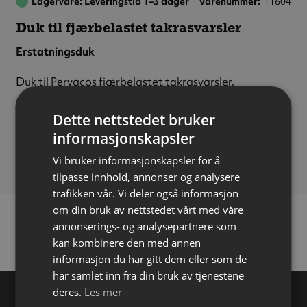
Lagervare: Leveringstid 1–3 dager
Varenummer
11604
Duk til fjærbelastet takrasvarsler
Erstatningsduk
Duk til Pervacos
fjærbelastet takrasvarsler
.
Farge:
Rød/gul
Dette nettstedet bruker
Høyde:
150 cm (med remser)
informasjonskapsler
Bredde:
150 cm
Vi bruker informasjonskapsler for å
tilpasse innhold, annonser og analysere
trafikken vår. Vi deler også informasjon
om din bruk av nettstedet vårt med våre
annonserings- og analysepartnere som
kan kombinere den med annen
informasjon du har gitt dem eller som de
har samlet inn fra din bruk av tjenestene
deres.
Les mer