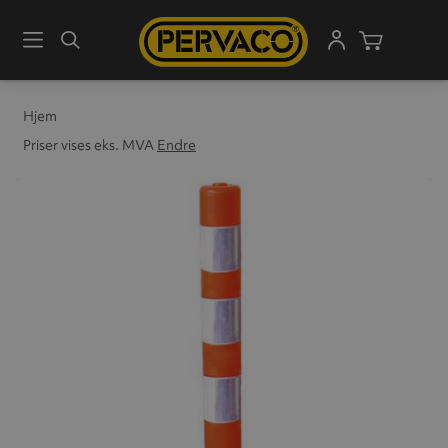
Meny
Søk
Handleku
Hjem
Priser vises eks. MVA
Endre