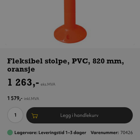
Fleksibel
stolpe,
Fleksibel stolpe, PVC, 820 mm,
PVC,
oransje
820 mm,
oransje
1 263,-
eks.MVA
1 579,-
inkl.MVA
Antall
Legg i handlekurv
Lagervare: Leveringstid 1–3 dager
Varenummer
70426