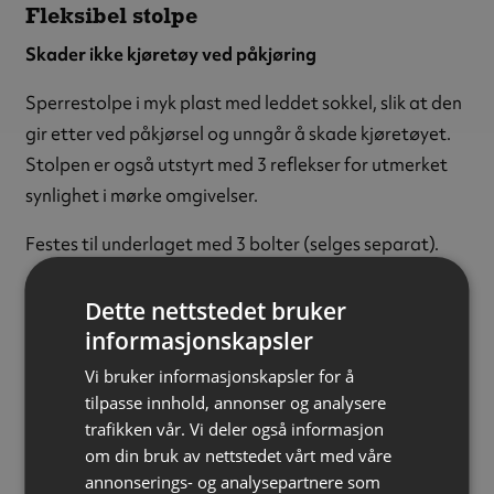
Fleksibel stolpe
Skader ikke kjøretøy ved påkjøring
Sperrestolpe i myk plast med leddet sokkel, slik at den
gir etter ved påkjørsel og unngår å skade kjøretøyet.
Stolpen er også utstyrt med 3 reflekser for utmerket
synlighet i mørke omgivelser.
Festes til underlaget med 3 bolter (selges separat).
Farge:
Oransje
Dette nettstedet bruker
Materiale:
polyvinylklorid (PVC)
informasjonskapsler
Høyde:
820 mm
Vi bruker informasjonskapsler for å
Stolpediameter:
80 mm
tilpasse innhold, annonser og analysere
Fotdiameter:
200 mm
trafikken vår. Vi deler også informasjon
Monteringshull:
3 x Ø11 mm
om din bruk av nettstedet vårt med våre
Vekt:
1,35 kg
annonserings- og analysepartnere som