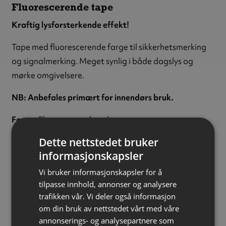
Fluorescerende tape
Kraftig lysforsterkende effekt!
Tape med fluorescerende farge til sikkerhetsmerking
og signalmerking. Meget synlig i både dagslys og
mørke omgivelsere.
NB: Anbefales primært for innendørs bruk.
Farge:
Fluorescerende gul
Materiale:
Polyvinylklorid (PVC)
Dette nettstedet bruker
Tykkelse:
110 µm
informasjonskapsler
Bredde:
100 mm
Vi bruker informasjonskapsler for å
Påføring:
Selvklebende
tilpasse innhold, annonser og analysere
Påføringstemperatur:
Over +10 °C
trafikken vår. Vi deler også informasjon
Bruksområde:
Ute/inne
om din bruk av nettstedet vårt med våre
Forpakning:
Rull á 10 meter
annonserings- og analysepartnere som