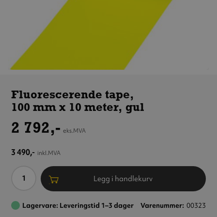
Fluorescerende
tape,
Fluorescerende tape,
100 mm x 10 meter,
100 mm x 10 meter, gul
gul
2 792,-
eks.MVA
3 490,-
inkl.MVA
Antall
Legg i handlekurv
Lagervare: Leveringstid 1–3 dager
Varenummer
00323