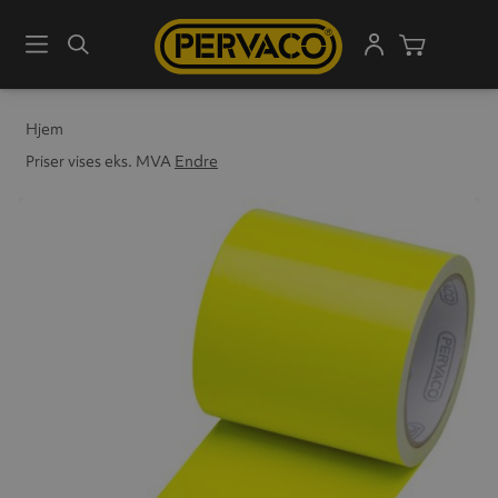
Meny
Søk
Handleku
Hjem
Priser vises eks. MVA
Endre