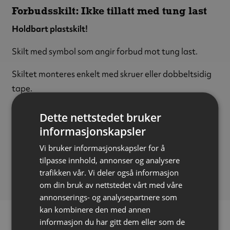
Forbudsskilt: Ikke tillatt med tung last
Holdbart plastskilt!
Skilt med symbol som angir forbud mot tung last.
Skiltet monteres enkelt med skruer eller dobbeltsidig
tape.
Materiale:
Polypropylen (PP)
Dette nettstedet bruker
Tykkelse:
1,5 mm
informasjonskapsler
Størrelse:
Ø200 mm
Vi bruker informasjonskapsler for å
FDV-dokumentasjon
tilpasse innhold, annonser og analysere
Last ned
(143.20 kB)
trafikken vår. Vi deler også informasjon
om din bruk av nettstedet vårt med våre
annonserings- og analysepartnere som
kan kombinere den med annen
informasjon du har gitt dem eller som de