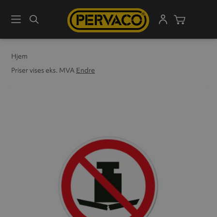
Meny
Søk
Handleku
Hjem
Priser vises eks. MVA
Endre