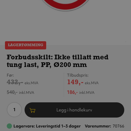
LAGERTØMMING
Forbudsskilt:
Ikke tillatt
Forbudsskilt: Ikke tillatt med
med tung
tung last, PP, Ø200 mm
last, PP,
Ø200 mm
Før
Tilbudspris
432,-
149,-
eks.MVA
eks.MVA
540,-
186,-
inkl.MVA
inkl.MVA
Antall
Legg i handlekurv
Lagervare: Leveringstid 1–3 dager
Varenummer
70766