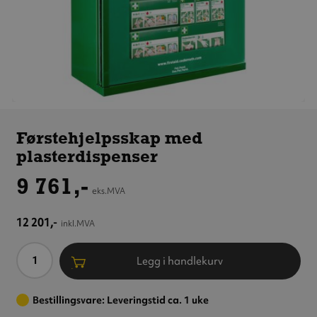
Førstehjelpsskap
med
Førstehjelpsskap med
plasterdispenser
plasterdispenser
9 761,-
eks.MVA
12 201,-
inkl.MVA
Antall
Legg i handlekurv
Bestillingsvare: Leveringstid ca. 1 uke