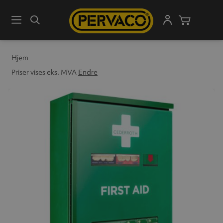
Meny
Søk
Handleku
Hjem
Priser vises eks. MVA
Endre