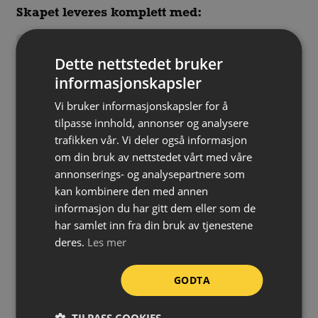
Skapet leveres komplett med:
7 pk
4-i-1 blodstopper
(REF 1910)
9 pk
4-i-1 mini blodstopper
(REF 1911)
Dette nettstedet bruker
informasjonskapsler
4 stk
beskyttelsespakke
(REF 2596)
4 pk á 40 stk
sårvask
(REF 3227)
Vi bruker informasjonskapsler for å
tilpasse innhold, annonser og analysere
7 sett á 45 stk
plastplaster
(REF 6036)
trafikken vår. Vi deler også informasjon
7 sett á 40 stk
tekstilplaster
(REF 6444)
om din bruk av nettstedet vårt med våre
6 sett á 15 stk
fingertupplaster XL
(REF 6454)
annonserings- og analysepartnere som
kan kombinere den med annen
6 sett á 21 stk
tekstilplaster XL
(REF 6470)
informasjon du har gitt dem eller som de
1 stk saks
har samlet inn fra din bruk av tjenestene
1 stk pinsett
deres.
Les mer
2 stk nøkkel for påfylling
GODTA
Farge:
Grønn
Høyde:
580 mm