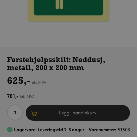
Førstehjelpsskilt:
Nøddusj, metall,
Førstehjelpsskilt: Nøddusj,
200 x 200 mm
metall, 200 x 200 mm
625,-
eks.MVA
781,-
inkl.MVA
Antall
Legg i handlekurv
Lagervare: Leveringstid 1–3 dager
Varenummer
51508