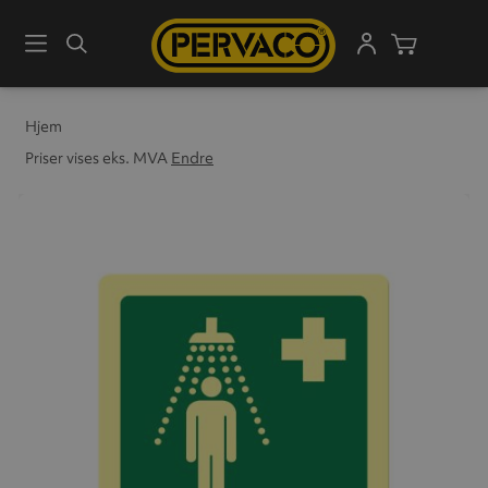
Meny
Søk
Handleku
Hjem
Priser vises eks. MVA
Endre