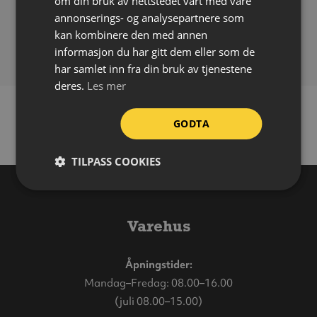
Størrelse:
200 x 200 mm
om din bruk av nettstedet vårt med våre
annonserings- og analysepartnere som
Standarder:
NS-EN ISO 7010, NS 3926, DIN 67510
kan kombinere den med annen
Symbol:
E012 – Nøddusj
informasjon du har gitt dem eller som de
har samlet inn fra din bruk av tjenestene
deres.
Les mer
GODTA
TILPASS COOKIES
Varehus
Åpningstider:
Mandag–Fredag: 08.00–16.00
(juli 08.00–15.00)