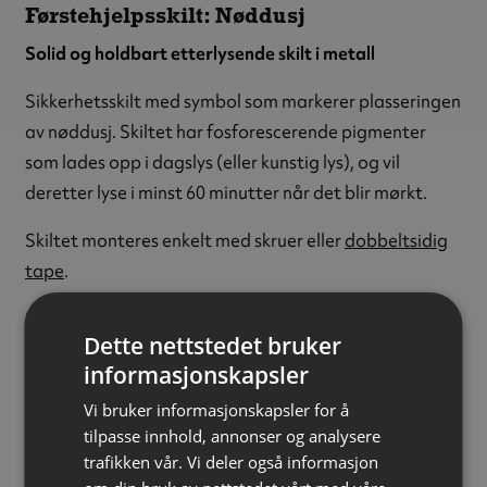
Førstehjelpsskilt: Nøddusj
Solid og holdbart etterlysende skilt i metall
Sikkerhetsskilt med symbol som markerer plasseringen
av nøddusj. Skiltet har fosforescerende pigmenter
som lades opp i dagslys (eller kunstig lys), og vil
deretter lyse i minst 60 minutter når det blir mørkt.
Skiltet monteres enkelt med skruer eller
dobbeltsidig
tape
.
Sikkerhetsskiltet er produsert i henhold til NS-
Dette nettstedet bruker
EN ISO 7010, NS 3926 og DIN 67510.
informasjonskapsler
Fotoluminescerende:
Ja (fosforescerende)
Vi bruker informasjonskapsler for å
Materiale:
Metall
tilpasse innhold, annonser og analysere
Tykkelse:
1 mm
trafikken vår. Vi deler også informasjon