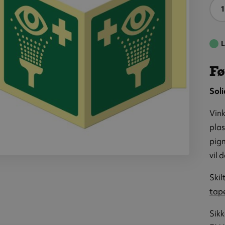
A
L
Fø
Soli
Vink
plas
pigm
vil 
tehjelpsskilt:
kyll, metall,
Skil
0 x 200 mm
tap
plogskilt)
Sikk