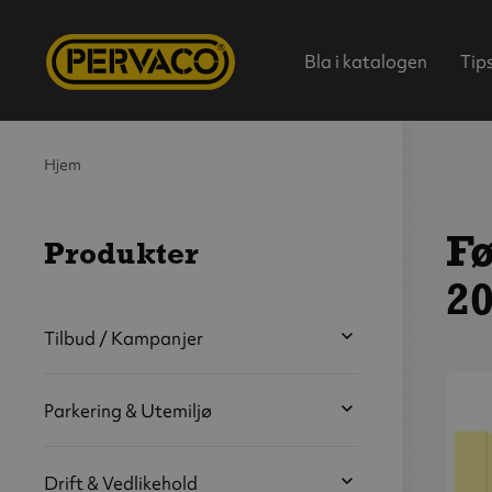
Bla i katalogen
Tip
Hjem
Fø
Produkter
20
Hjem
Tilbud / Kampanjer
Parkering & Utemiljø
V
s
b
Drift & Vedlikehold