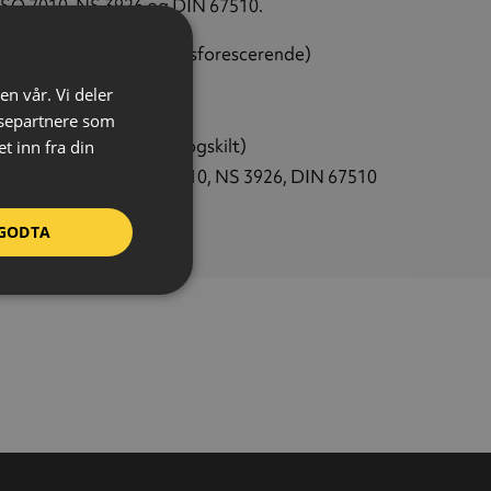
ISO 7010, NS 3926 og DIN 67510.
oluminescerende:
Ja (fosforescerende)
eriale:
Metall
en vår. Vi deler
kelse:
1 mm
ysepartnere som
relse:
200 x 200 mm (plogskilt)
 inn fra din
ndarder:
NS-EN ISO 7010, NS 3926, DIN 67510
bol:
E011 – Øyeskyll
GODTA