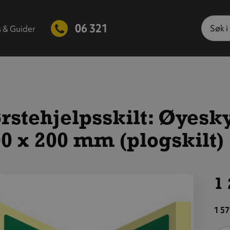
Søk
06 321
s & Guider
rstehjelpsskilt: Øyesky
0 x 200 mm (plogskilt)
1 
is
tørre
1 57
ilde