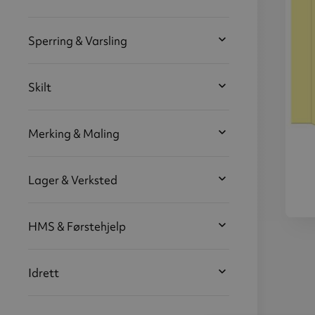
Sperring & Varsling
Skilt
Merking & Maling
Lager & Verksted
HMS & Førstehjelp
Førs
Øyes
20
(
Idrett