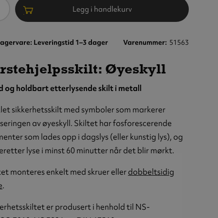
ntall
Legg i handlekurv
agervare: Leveringstid 1–3 dager
Varenummer
51563
rstehjelpsskilt: Øyeskyll
d og holdbart etterlysende skilt i metall
let sikkerhetsskilt med symboler som markerer
seringen av øyeskyll. Skiltet har fosforescerende
enter som lades opp i dagslys (eller kunstig lys), og
deretter lyse i minst 60 minutter når det blir mørkt.
tet monteres enkelt med skruer eller
dobbeltsidig
e
.
erhetsskiltet er produsert i henhold til NS-