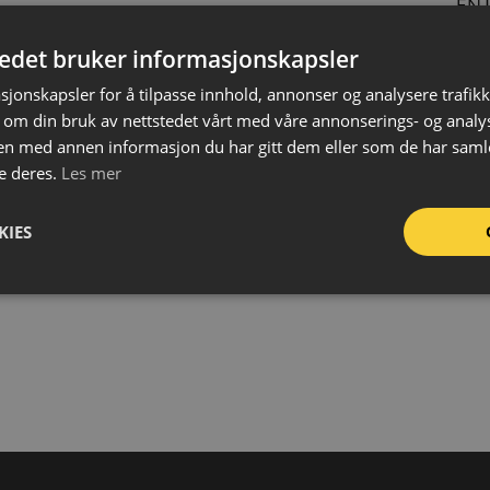
EN 
Fot
tedet bruker informasjonskapsler
Mat
sjonskapsler for å tilpasse innhold, annonser og analysere trafikk
Tyk
 om din bruk av nettstedet vårt med våre annonserings- og anal
Stør
n med annen informasjon du har gitt dem eller som de har samlet
e deres.
Les mer
Sta
Sym
KIES