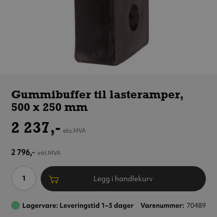
Gummibuffer
til
Gummibuffer til lasteramper,
lasteramper,
500 x 250 mm
500 x 250 mm
2 237,-
eks.MVA
2 796,-
inkl.MVA
Antall
Legg i handlekurv
Lagervare: Leveringstid 1–3 dager
Varenummer
70489