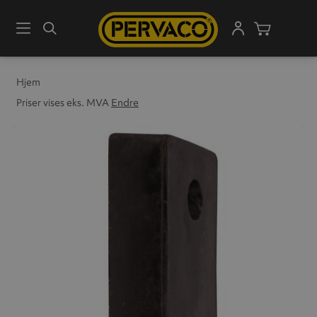
Meny
Søk
Handleku
Hjem
Priser vises eks. MVA
Endre