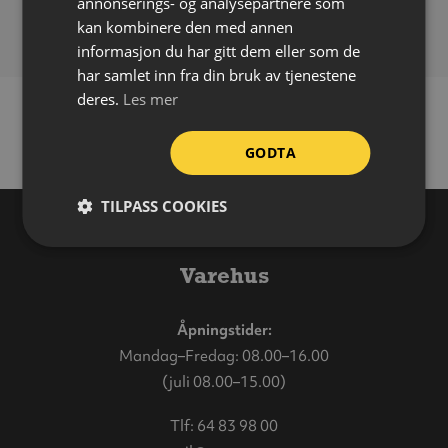
annonserings- og analysepartnere som
Monteringshull:
2 x Ø20 mm
kan kombinere den med annen
informasjon du har gitt dem eller som de
har samlet inn fra din bruk av tjenestene
deres.
Les mer
GODTA
TILPASS COOKIES
Varehus
Åpningstider:
Mandag–Fredag: 08.00–16.00
(juli 08.00–15.00)
Tlf:
64 83 98 00