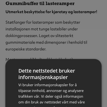
Gummibuffer til lasteramper
Utmerket beskyttelse for kjøretøy og lasteramper!
Støtfanger for lasteramper som beskytter
installasjonen mot tunge lastebiler under
dokkingprosessen. Laget av slitesterkt
gummimateriale med dimensjoner i henhold til
europeiske standarder.
Monteres med 2 bolter (ikke inkludert).
Dette nettstedet bruker
Farge:
Sort
informasjonskapsler
Materiale:
Gummi
Tykkelse:
100 mm
Vi bruker informasjonskapsler for å
Høyde:
500 mm
tilpasse innhold, annonser og analysere
trafikken vår. Vi deler også informasjon
Bredde:
250 mm
om din bruk av nettstedet vårt med våre
Vekt:
15 kg