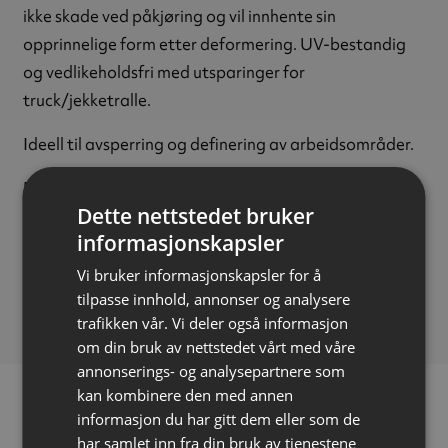
ikke skade ved påkjøring og vil innhente sin
opprinnelige form etter deformering. UV-bestandig
og vedlikeholdsfri med utsparinger for
truck/jekketralle.
Ideell til avsperring og definering av arbeidsområder.
Materiale:
Polyetylen (PE-HD)
Dette nettstedet bruker
Høyde:
1000 mm
informasjonskapsler
Bredde:
250 mm
Lengde:
1000 mm
Vi bruker informasjonskapsler for å
tilpasse innhold, annonser og analysere
Vekt:
6 kg (36 kg med vann)
trafikken vår. Vi deler også informasjon
om din bruk av nettstedet vårt med våre
annonserings- og analysepartnere som
kan kombinere den med annen
informasjon du har gitt dem eller som de
har samlet inn fra din bruk av tjenestene