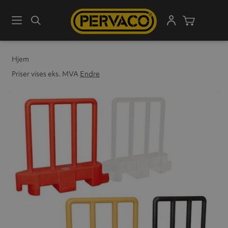
Meny
Søk
Handleku
Hjem
Priser vises eks. MVA
Endre