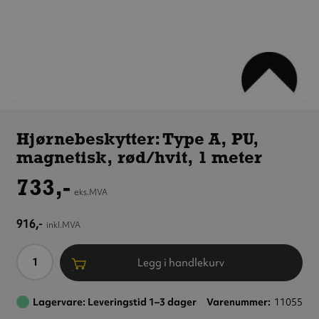
Hjørnebeskytter:
Type A, PU,
Hjørnebeskytter: Type A, PU,
magnetisk,
magnetisk, rød/hvit, 1 meter
rød/hvit, 1 meter
733,-
eks.MVA
916,-
inkl.MVA
Antall
Legg i handlekurv
Lagervare: Leveringstid 1–3 dager
Varenummer
11055