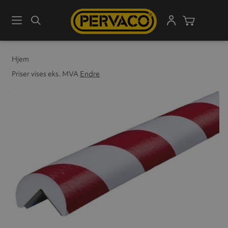
Meny
Søk
Handleku
Hjem
Priser vises eks. MVA
Endre