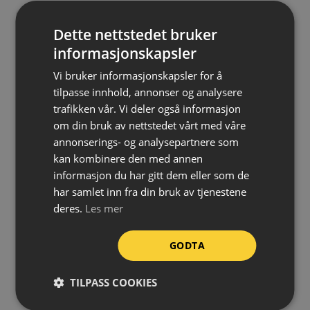
Slitesterk og fargebestandig
Dette nettstedet bruker
Tåler temperaturer fra -15 °C til +50 °C
informasjonskapsler
Fleksibel – kan monteres på buede underlag
Vi bruker informasjonskapsler for å
Kan kappes til ønsket lengde
tilpasse innhold, annonser og analysere
Kan brukes både utendørs og innendørs
trafikken vår. Vi deler også informasjon
Rask og enkel montering
om din bruk av nettstedet vårt med våre
annonserings- og analysepartnere som
Farge:
Rød/hvit
kan kombinere den med annen
Profil:
Type A
informasjon du har gitt dem eller som de
Materiale:
Polyuretan (PU)
har samlet inn fra din bruk av tjenestene
deres.
Les mer
Temperaturmotstand:
-15 °C til +50 °C
Brannklassifisering:
DIN EN 13501-1 / Klasse E
GODTA
Lengde:
1 meter
Montering:
Magnetisk
TILPASS COOKIES
Bruksområde:
Ute/inne