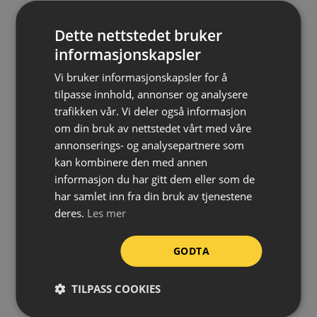
Slitesterk og fargebestandig
Dette nettstedet bruker
Tåler temperaturer fra -40 °C til +100 °C
informasjonskapsler
Fleksibel – kan monteres på buede underlag
Vi bruker informasjonskapsler for å
Kan kappes til ønsket lengde
tilpasse innhold, annonser og analysere
Kan brukes både utendørs og innendørs
trafikken vår. Vi deler også informasjon
Rask og enkel montering
om din bruk av nettstedet vårt med våre
annonserings- og analysepartnere som
Farge:
Sort
kan kombinere den med annen
Profil:
Type A
informasjon du har gitt dem eller som de
Materiale:
Polyuretan (PU)
har samlet inn fra din bruk av tjenestene
deres.
Les mer
Temperaturmotstand:
-40 °C til +100 °C
Brannklassifisering:
DIN EN 13501-1 / Klasse E
GODTA
Lengde:
1 meter
Montering:
Selvklebende
TILPASS COOKIES
Bruksområde:
Ute/inne