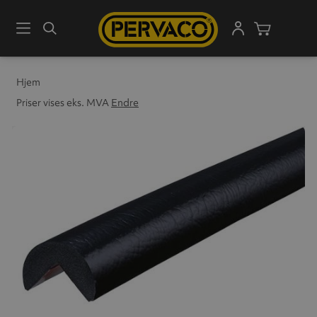
Meny
Søk
Handleku
Hjem
Priser vises eks. MVA
Endre