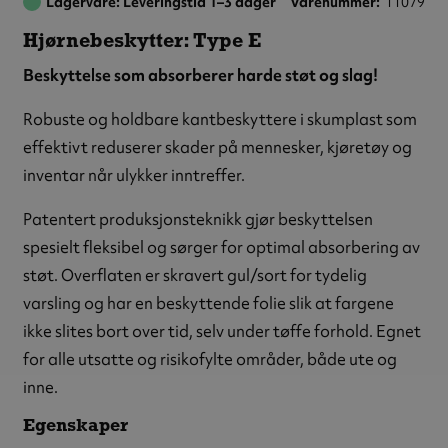
Lagervare: Leveringstid 1–3 dager
Varenummer
11079
Hjørnebeskytter: Type E
Beskyttelse som absorberer harde støt og slag!
Robuste og holdbare kantbeskyttere i skumplast som
effektivt reduserer skader på mennesker, kjøretøy og
inventar når ulykker inntreffer.
Patentert produksjonsteknikk gjør beskyttelsen
spesielt fleksibel og sørger for optimal absorbering av
støt. Overflaten er skravert gul/sort for tydelig
varsling og har en beskyttende folie slik at fargene
ikke slites bort over tid, selv under tøffe forhold. Egnet
for alle utsatte og risikofylte områder, både ute og
inne.
Egenskaper