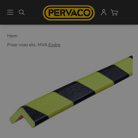
Meny
Søk
Handleku
Hjem
Priser vises eks. MVA
Endre