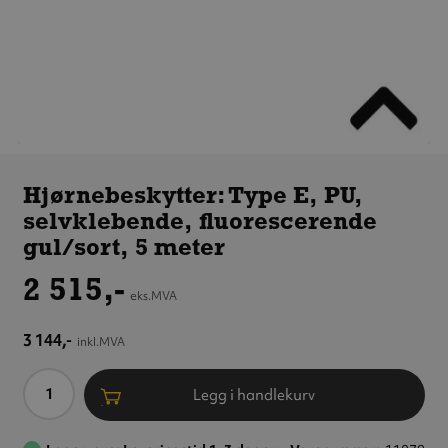
Hjørnebeskytter:
Type E, PU,
Hjørnebeskytter: Type E, PU,
selvklebende,
selvklebende, fluorescerende
fluorescerende
gul/sort, 5 meter
gul/sort, 5 meter
2 515,-
eks.MVA
3 144,-
inkl.MVA
Antall
Legg i handlekurv