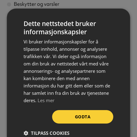
Beskytter og varsler
Slitesterk og fargebestandig
Dette nettstedet bruker
Tåler temperaturer fra -40 °C til +100 °C
informasjonskapsler
Fleksibel – kan monteres på buede underlag
Vi bruker informasjonskapsler for å
Kan kappes til ønsket lengde
tilpasse innhold, annonser og analysere
Kan brukes både utendørs og innendørs
trafikken vår. Vi deler også informasjon
Rask og enkel montering
om din bruk av nettstedet vårt med våre
annonserings- og analysepartnere som
Farge:
Fluorescerende gul/sort
kan kombinere den med annen
Fluorescerende:
Ja
informasjon du har gitt dem eller som de
Profil:
Type E
har samlet inn fra din bruk av tjenestene
deres.
Les mer
Materiale:
Polyuretan (PU)
Temperaturmotstand:
-40 °C til +100 °C
GODTA
Brannklassifisering:
DIN EN 13501-1 / Klasse E
Lengde:
5 meter
TILPASS COOKIES
Montering:
Selvklebende