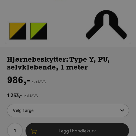
Hjørnebeskytter:
Type Y, PU,
Hjørnebeskytter: Type Y, PU,
selvklebende,
selvklebende, 1 meter
1 meter
986,-
eks.MVA
1 233,-
inkl.MVA
Antall
Legg i handlekurv