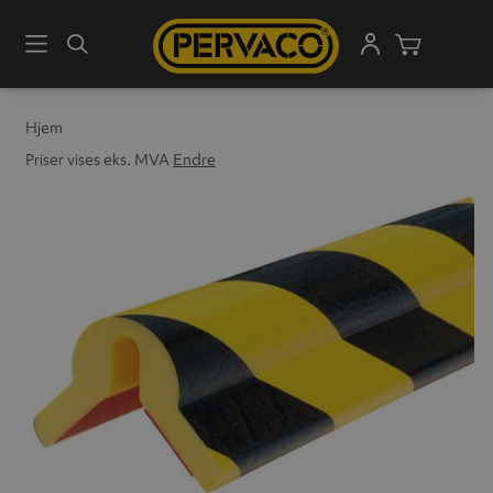
Meny
Søk
Handleku
Hjem
Priser vises eks. MVA
Endre