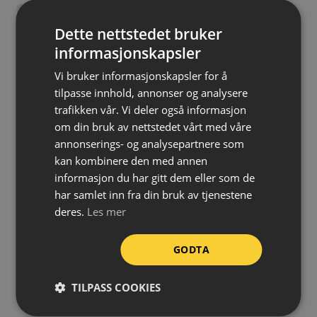
Beskytter og varsler
Slitesterk og fargebestandig
Dette nettstedet bruker
informasjonskapsler
Tåler temperaturer fra -40 °C til +100 °C
Fleksibel – kan monteres på buede underlag
Vi bruker informasjonskapsler for å
tilpasse innhold, annonser og analysere
Kan kappes til ønsket lengde
trafikken vår. Vi deler også informasjon
Kan brukes både utendørs og innendørs
om din bruk av nettstedet vårt med våre
Rask og enkel montering
annonserings- og analysepartnere som
kan kombinere den med annen
Profil:
Type Y
informasjon du har gitt dem eller som de
Materiale:
Polyuretan (PU)
har samlet inn fra din bruk av tjenestene
deres.
Les mer
Temperaturmotstand:
-40 °C til +100 °C
Brannklassifisering:
DIN EN 13501-1 / Klasse E
GODTA
Lengde:
1 meter
Montering:
Selvklebende
TILPASS COOKIES
Bruksområde:
Ute/inne