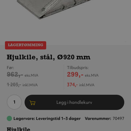
LAGERTØMMING
Hjulkile,
stål,
Hjulkile, stål, Ø920 mm
Ø920 mm
Før
Tilbudspris
962,-
299,-
eks.MVA
eks.MVA
1 203,-
374,-
inkl.MVA
inkl.MVA
Antall
Legg i handlekurv
Lagervare: Leveringstid 1–3 dager
Varenummer
70497
Hjulkile