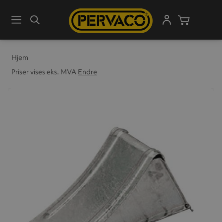
Meny
Søk
Handleku
Hjem
Priser vises eks. MVA
Endre