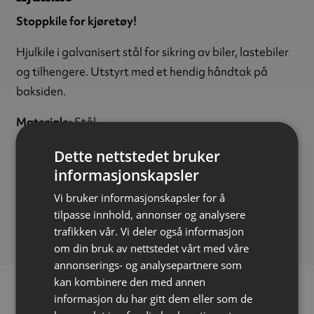
Stoppkile for kjøretøy!
Hjulkile i galvanisert stål for sikring av biler, lastebiler
og tilhengere. Utstyrt med et hendig håndtak på
baksiden.
Materiale:
Stål
Høyde:
190 mm
Dette nettstedet bruker
Bredde:
160 mm
informasjonskapsler
Dybde:
380 mm
Vi bruker informasjonskapsler for å
Maks dekkdiameter:
920 mm
tilpasse innhold, annonser og analysere
Vekt:
3 kg
trafikken vår. Vi deler også informasjon
om din bruk av nettstedet vårt med våre
annonserings- og analysepartnere som
kan kombinere den med annen
informasjon du har gitt dem eller som de