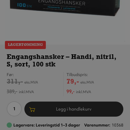
LAGERTØMMING
Engangshansker
– Handi, nitril, S,
Engangshansker – Handi, nitril,
sort, 100 stk
S, sort, 100 stk
Før
Tilbudspris
311,-
79,-
eks.MVA
eks.MVA
389,-
99,-
inkl.MVA
inkl.MVA
Antall
Legg i handlekurv
Lagervare: Leveringstid 1–3 dager
Varenummer
10368