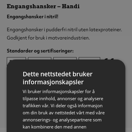
Engangshansker – Handi
Engangshansker i nitril!
Engangshansker i pudderfri nitril uten latexproteiner.
Godkjent for bruk i matvareindustrien.
Standarder og sertifiseringer:
EN 374
EN 455-1
EN 455-2
EN 1186
Dette nettstedet bruker
Farge:
Sort
informasjonskapsler
Størrelse:
Small
Vi bruker informasjonskapsler for å
Materiale:
Nitril
tilpasse innhold, annonser og analysere
Tykkelse:
0,11 mm
trafikken vår. Vi deler også informasjon
Forpakning:
Pk á 100 stk
om din bruk av nettstedet vårt med våre
annonserings- og analysepartnere som
kan kombinere den med annen