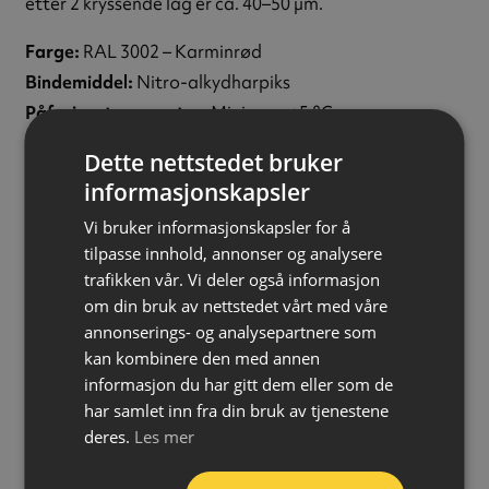
etter 2 kryssende lag er ca. 40–50 µm.
Farge:
RAL 3002 – Karminrød
Bindemiddel:
Nitro-alkydharpiks
Påføringstemperatur:
Minimum +5 °C
Dekkevne:
Ca. 1 m² pr. boks
Dette nettstedet bruker
Støvtørr:
Etter ca. 5–10 minutter (ved 20 °C)
informasjonskapsler
Berøringstørr:
Etter ca. 30–40 minutter (ved 20 °C)
Vi bruker informasjonskapsler for å
Gjennomtørr:
Etter ca. 24 timer (ved 20 °C)
tilpasse innhold, annonser og analysere
Volum:
400 ml
trafikken vår. Vi deler også informasjon
Bruksområde:
Ute/inne
om din bruk av nettstedet vårt med våre
Fareinformasjon:
annonserings- og analysepartnere som
kan kombinere den med annen
Inneholder: aceton, 2-metoksy-1-metyletylacetat, n-
informasjon du har gitt dem eller som de
butylacetat, maleinsyreanhydrid
har samlet inn fra din bruk av tjenestene
UFI: X6X2-P0U5-Y00P-APJN
deres.
Les mer