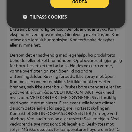
GODTA
TILPASS COOKIES
FARE
Ekstremt brannfarlig aerosol. Beholder under trykk: Kan
eksplodere ved oppvarming. Gir alvorlig øyeirritasjon. Kan
utløse en allergisk hudreaksjon. Kan forårsake døsighet
eller svimmelhet.
Dersom det er nødvendig med legehjelp, ha produktets
beholder eller etikett for hånden. Oppbevares utilgjengelig
for barn. Les etiketten før bruk. Holdes vekk fra varme,
varme overflater, gnister, åpen ild og andre
antenningskilder. Røyking forbudt. Ikke spray mot åpen
flamme eller annen tennkilde. Må ikke punkteres eller
brennes, selv ikke etter bruk. Brukes bare utendørs eller i et
godt ventilert område. VED HUDKONTAKT: Vask med
mye vann. VED KONTAKT MED ØYNENE: Skyll forsiktig
med vann i flere minutter. Fjern eventuelle kontaktlinser
dersom dette enkelt lar seg gjøre. Fortsett skyllingen.
Kontakt et GIFTINFORMASJONSSENTER / en lege ved
ubehag. Ved hudirritasjon eller utslett: Søk legehjelp. Ved
vedvarende øyeirritasjon: Søk legehjelp. Beskyttes mot
sollys. Må ikke utsettes for temperaturer høyere enn 50 °C