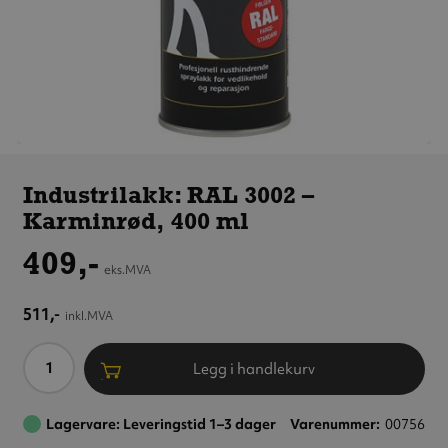
Industrilakk:
RAL 3002 –
Industrilakk: RAL 3002 –
Karminrød,
Karminrød, 400 ml
400 ml
409,-
eks.MVA
511,-
inkl.MVA
Antall
Legg i handlekurv
Lagervare: Leveringstid 1–3 dager
Varenummer
00756