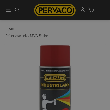
Meny
Søk
Handleku
Hjem
Priser vises eks. MVA
Endre