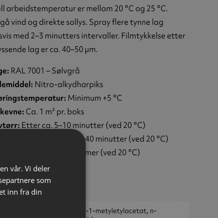
ll arbeidstemperatur er mellom 20 °C og 25 °C.
å vind og direkte sollys. Spray flere tynne lag
svis med 2–3 minutters intervaller. Filmtykkelse etter
yssende lag er ca. 40–50 µm.
ge:
RAL 7001 – Sølvgrå
demiddel:
Nitro-alkydharpiks
øringstemperatur:
Minimum +5 °C
kevne:
Ca. 1 m² pr. boks
vtørr:
Etter ca. 5–10 minutter (ved 20 °C)
øringstørr:
Etter ca. 30–40 minutter (ved 20 °C)
nnomtørr:
Etter ca. 24 timer (ved 20 °C)
um:
400 ml
en vår. Vi deler
ksområde:
Ute/inne
ysepartnere som
 inn fra din
einformasjon:
eholder: aceton, 2-metoksy-1-metyletylacetat, n-