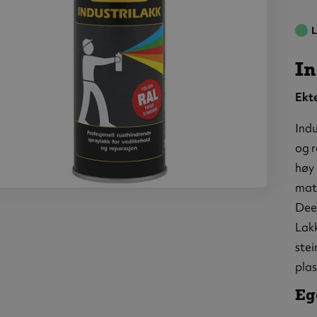
L
In
Ekt
Indu
og r
høy
matc
strilakk:
Deer
 7001 –
Lakk
lvgrå,
00 ml
stei
plas
Eg