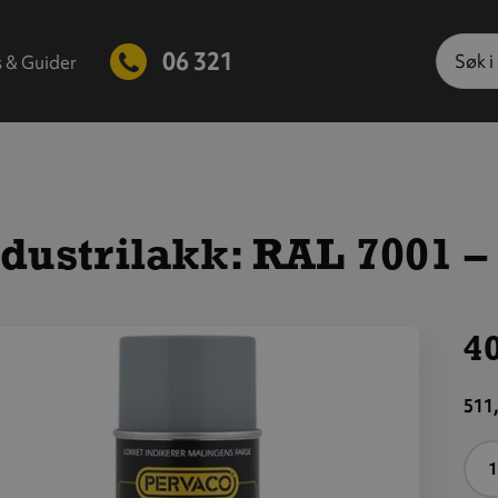
Søk
06 321
s & Guider
dustrilakk: RAL 7001 –
40
is
tørre
511,
ilde
A