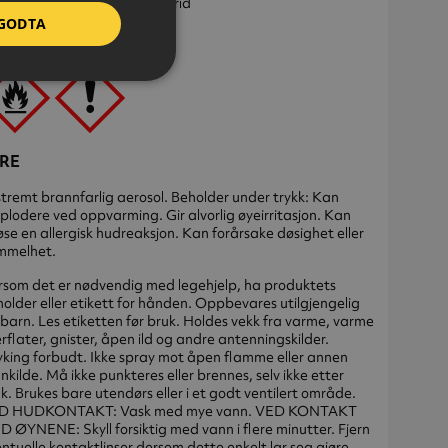
ylacetat, maleinsyreanhydrid
GODTA
I: X6X2-P0U5-Y00P-APJN
RE
tremt brannfarlig aerosol. Beholder under trykk: Kan
plodere ved oppvarming. Gir alvorlig øyeirritasjon. Kan
øse en allergisk hudreaksjon. Kan forårsake døsighet eller
mmelhet.
som det er nødvendig med legehjelp, ha produktets
older eller etikett for hånden. Oppbevares utilgjengelig
 barn. Les etiketten før bruk. Holdes vekk fra varme, varme
rflater, gnister, åpen ild og andre antenningskilder.
king forbudt. Ikke spray mot åpen flamme eller annen
nkilde. Må ikke punkteres eller brennes, selv ikke etter
k. Brukes bare utendørs eller i et godt ventilert område.
D HUDKONTAKT: Vask med mye vann. VED KONTAKT
 ØYNENE: Skyll forsiktig med vann i flere minutter. Fjern
ntuelle kontaktlinser dersom dette enkelt lar seg gjøre.