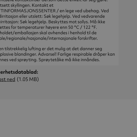
tsett skyllingen. Kontakt et
FTINFORMASJONSSENTER / en lege ved ubehag. Ved
irritasjon eller utslett: Søk legehjelp. Ved vedvarende
irritasjon: Søk legehjelp. Beskyttes mot sollys. Må ikke
ettes for temperaturer høyere enn 50 °C / 122 °F.
holdet/emballasjen skal avhendes i henhold til de
ale/regionale/nasjonale/internasjonale forskrifter.
n tilstrekkelig lufting er det mulig at det danner seg
plosive blandinger. Advarsel! Farlige respirable dråper kan
nes ved sprøyting. Sprøytetåke må ikke innåndes.
kerhetsdatablad
ast ned
(1.05 MB)