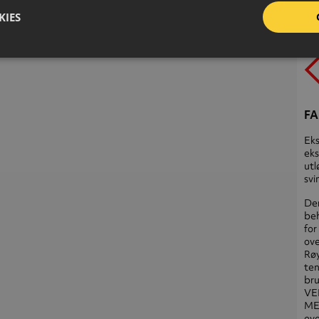
but
KIES
UF
FA
Eks
eks
utl
svi
Der
beh
for
ove
Røy
ten
bru
VE
MED
eve