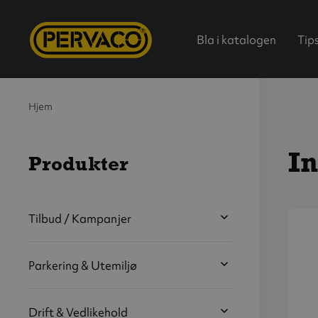
Bla i katalogen
Tip
Hjem
In
Produkter
Hjem
Tilbud / Kampanjer
V
s
Parkering & Utemiljø
b
Drift & Vedlikehold