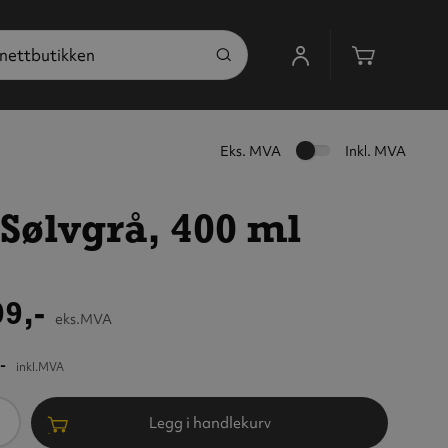
Handleku
Eks. MVA
Inkl. MVA
 Sølvgrå, 400 ml
9,-
eks.MVA
-
inkl.MVA
ntall
Legg i handlekurv