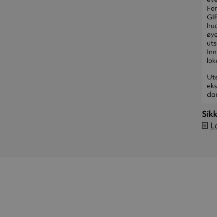
For
GI
hud
øye
uts
Inn
lok
Ute
eks
dan
Sik
L