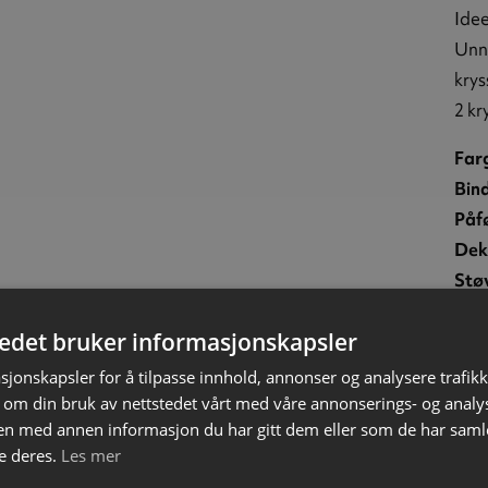
Idee
Unng
krys
2 kr
Far
Bin
Påf
Dek
Stø
Ber
tedet bruker informasjonskapsler
Gje
Vol
sjonskapsler for å tilpasse innhold, annonser og analysere trafikk
Bru
 om din bruk av nettstedet vårt med våre annonserings- og anal
n med annen informasjon du har gitt dem eller som de har samlet
Far
e deres.
Les mer
Inn