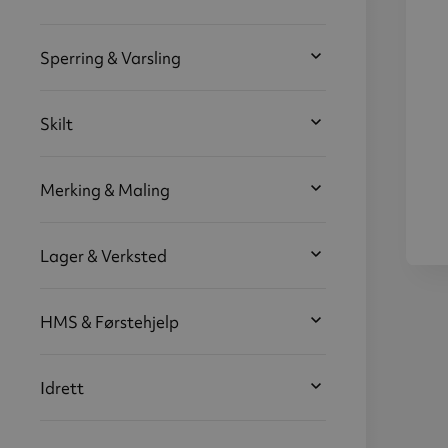
Sperring & Varsling
Skilt
Merking & Maling
Lager & Verksted
Indu
RAL
HMS & Førstehjelp
Sø
4
Idrett