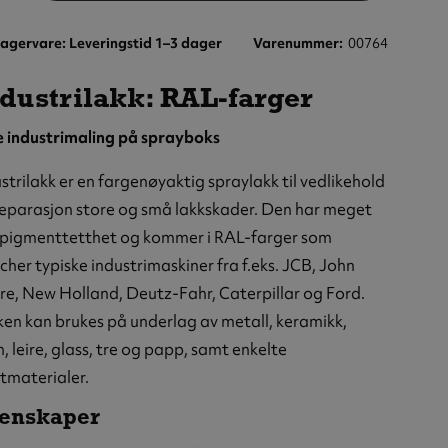
agervare: Leveringstid 1–3 dager
Varenummer
00764
dustrilakk: RAL-farger
e industrimaling på sprayboks
strilakk er en fargenøyaktig spraylakk til vedlikehold
eparasjon store og små lakkskader. Den har meget
 pigmenttetthet og kommer i RAL-farger som
her typiske industrimaskiner fra f.eks. JCB, John
e, New Holland, Deutz-Fahr, Caterpillar og Ford.
en kan brukes på underlag av metall, keramikk,
n, leire, glass, tre og papp, samt enkelte
tmaterialer.
enskaper