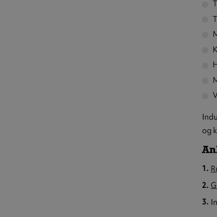
T
T
M
K
H
M
V
Indu
og 
An
R
G
I