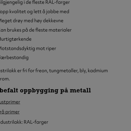
ilgjengelig i de fleste RAL-farger
opp kvalitet og lett å jobbe med
eget drøy med høy dekkevne
an brukes på de fleste materialer
urtigtørkende
otstandsdyktig mot riper
ærbestandig
strilakk er fri for freon, tungmetaller, bly, kadmium
krom.
befalt oppbygging på metall
ustprimer
rå primer
ndustrilakk: RAL-farger