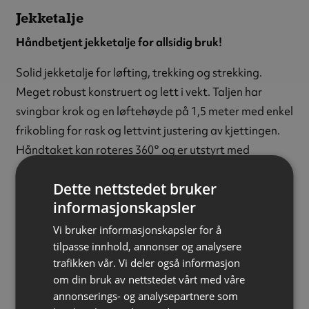
Jekketalje
Håndbetjent jekketalje for allsidig bruk!
Solid jekketalje for løfting, trekking og strekking.
Meget robust konstruert og lett i vekt. Taljen har
svingbar krok og en løftehøyde på 1,5 meter med enkel
frikobling for rask og lettvint justering av kjettingen.
Håndtaket kan roteres 360° og er utstyrt med
gummigrep.
Dette nettstedet bruker
Leveres komplett med EN 818-7 godkjent
informasjonskapsler
nikkelbehandlet kjetting.
Vi bruker informasjonskapsler for å
tilpasse innhold, annonser og analysere
Kapasitet:
6300 kg
trafikken vår. Vi deler også informasjon
Løftehøyde:
1,5 meter
om din bruk av nettstedet vårt med våre
Vekt:
34,0 kg
annonserings- og analysepartnere som