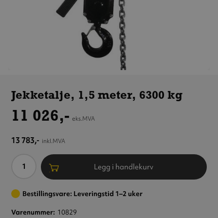
Jekketalje,
1,5 meter,
Jekketalje, 1,5 meter, 6300 kg
6300 kg
11 026,-
eks.MVA
13 783,-
inkl.MVA
Antall
Legg i handlekurv
Bestillingsvare: Leveringstid 1–2 uker
Varenummer
10829