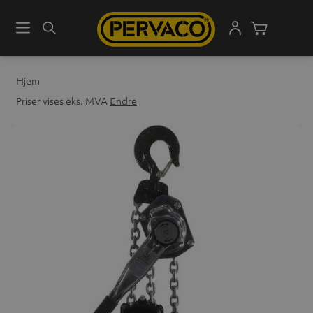
Meny
Søk
Handleku
Hjem
Priser vises eks. MVA
Endre