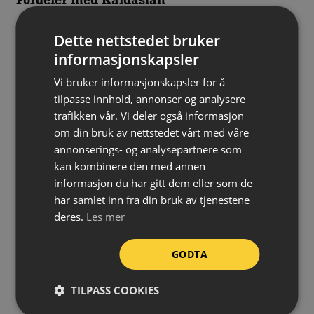
Fordeler med Kaldasfalt
Kan brukes hele året – effektiv helt ned til -25 °C
Dette nettstedet bruker
Enkel i bruk – bare fyll asfalten rett i hullet og stamp
informasjonskapsler
godt
Vi bruker informasjonskapsler for å
tilpasse innhold, annonser og analysere
Les guide
trafikken vår. Vi deler også informasjon
om din bruk av nettstedet vårt med våre
annonserings- og analysepartnere som
Innhold:
Steinmasse og bitumenblanding
kan kombinere den med annen
informasjon du har gitt dem eller som de
Kornstørrelse:
2–5 mm
har samlet inn fra din bruk av tjenestene
Påføringstemperatur:
Over -25 °C
deres.
Les mer
Dekkevne:
1 sekk (25 kg) dekker ca. 1 m² i 1 cm tykkelse
Herdetid:
Herder over tid, men er bruksklar
GODTA
umiddelbart etter komprimering
Forpakning:
Sekk á 25 kg
TILPASS COOKIES
Sikkerhetsdatablad:
Last ned