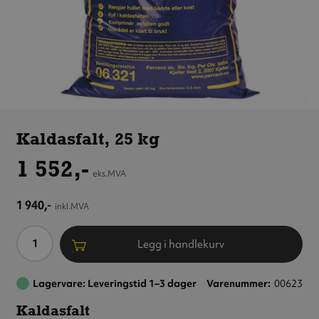
Kaldasfalt,
25 kg
Kaldasfalt, 25 kg
1 552,-
eks.MVA
1 940,-
inkl.MVA
Antall
Legg i handlekurv
Lagervare: Leveringstid 1–3 dager
Varenummer
00623
Kaldasfalt