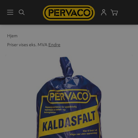
Meny
Søk
Handleku
Hjem
Priser vises eks. MVA
Endre