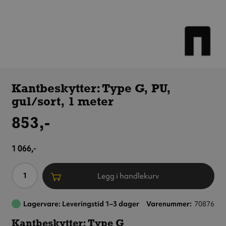
Kantbeskytter:
Type G, PU,
Kantbeskytter: Type G, PU,
gul/sort,
gul/sort, 1 meter
1 meter
853,-
1 066,-
Antall
Legg i handlekurv
Lagervare: Leveringstid 1–3 dager
Varenummer
70876
Kantbeskytter: Type G