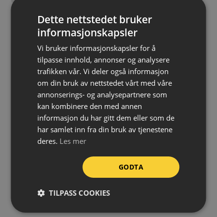
Tåler temperaturer fra -40 °C til +100 °C
Dette nettstedet bruker
Fleksibel – kan monteres på buede underlag
informasjonskapsler
Kan kappes til ønsket lengde
Vi bruker informasjonskapsler for å
tilpasse innhold, annonser og analysere
Kan brukes både utendørs og innendørs
trafikken vår. Vi deler også informasjon
Rask og enkel montering
om din bruk av nettstedet vårt med våre
annonserings- og analysepartnere som
Farge:
Gul/sort
kan kombinere den med annen
Profil:
Type G
informasjon du har gitt dem eller som de
Materiale:
Polyuretan (PU)
har samlet inn fra din bruk av tjenestene
Temperaturmotstand:
-40 °C til +100 °C
deres.
Les mer
Brannklassifisering:
DIN EN 13501-1 / Klasse E
Lengde:
1 meter
GODTA
Montering:
Klemmes på (kan eventuelt limes)
Bruksområde:
Ute/inne
TILPASS COOKIES