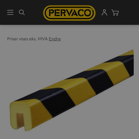
Meny
Søk
Handleku
Priser vises eks. MVA
Endre