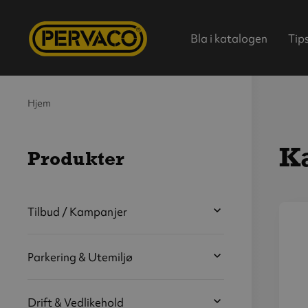
Bla i katalogen
Tip
Hjem
K
Produkter
Hjem
Tilbud / Kampanjer
V
s
Parkering & Utemiljø
b
Drift & Vedlikehold