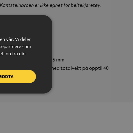
Kantsteinbroen er ikke egnet for beltekjøretøy.
eriale:
Gummi
de:
150 mm
dde:
360 mm
en vår. Vi deler
gde:
600 mm
ysepartnere som
ll kanaler:
2
 inn fra din
kanal(er):
Ø30 mm / Ø35 mm
s belastning:
Kjøretøy med totalvekt på opptil 40
n
GODTA
t:
20 kg