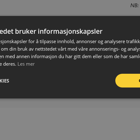
NB: 
Mat
Høy
tedet bruker informasjonskapsler
Bre
sjonskapsler for å tilpasse innhold, annonser og analysere trafikk
Len
 om din bruk av nettstedet vårt med våre annonserings- og anal
Anta
n med annen informasjon du har gitt dem eller som de har samlet
Mål 
e deres.
Les mer
Mak
ton
KIES
Vek