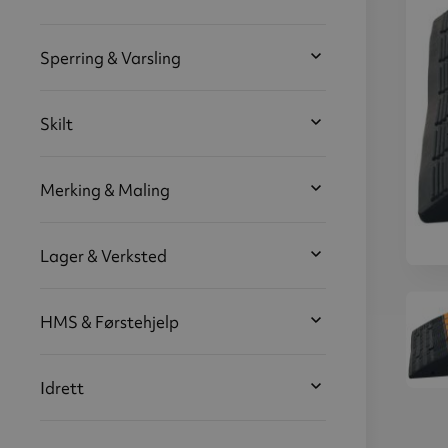
Sperring & Varsling
Skilt
Merking & Maling
Lager & Verksted
Kant
g
HMS & Førstehjelp
2 
1
Idrett