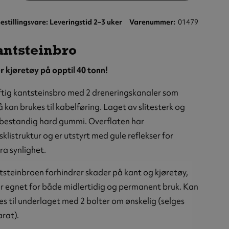
estillingsvare: Leveringstid 2–3 uker
Varenummer
01479
ntsteinbro
r kjøretøy på opptil 40 tonn!
ftig kantsteinsbro med 2 dreneringskanaler som
 kan brukes til kabelføring. Laget av slitesterk og
bestandig hard gummi. Overflaten har
sklistruktur og er utstyrt med gule reflekser for
nbro,
ra synlighet.
i,
ler,
steinbroen forhindrer skader på kant og kjøretøy,
mm
r egnet for både midlertidig og permanent bruk. Kan
es til underlaget med 2 bolter om ønskelig (selges
rat).