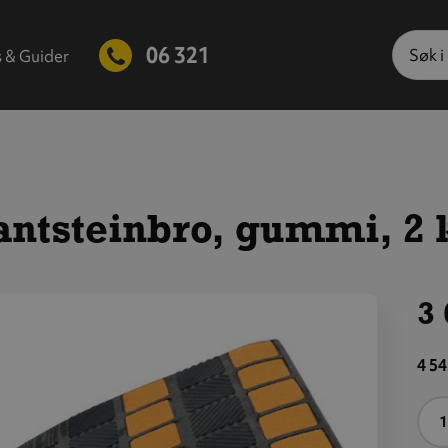
Søk
06 321
s & Guider
antsteinbro, gummi, 2 
3 
is
tørre
4 54
ilde
A