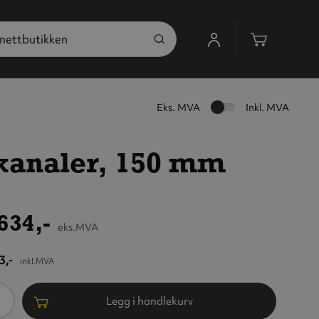
Handleku
Eks. MVA
Inkl. MVA
kanaler, 150 mm
634,-
eks.MVA
3,-
inkl.MVA
ntall
Legg i handlekurv