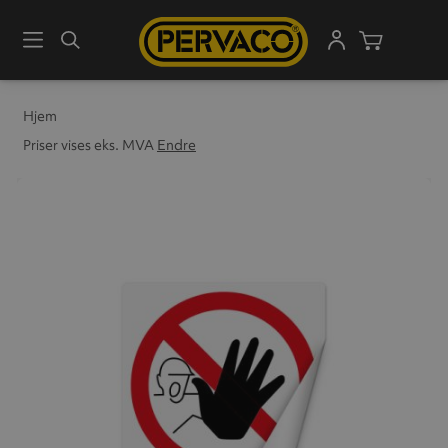
Meny
Søk
Handleku
Hjem
Priser vises eks. MVA
Endre