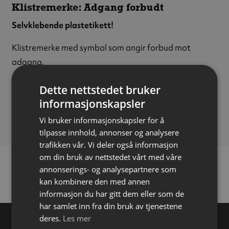
Klistremerke: Adgang forbudt
Selvklebende plastetikett!
Klistremerke med symbol som angir forbud mot
adgang.
Materiale:
Plast
Dette nettstedet bruker
Størrelse:
100 x 100 mm
informasjonskapsler
Påføring:
Selvklebende
Vi bruker informasjonskapsler for å
tilpasse innhold, annonser og analysere
trafikken vår. Vi deler også informasjon
om din bruk av nettstedet vårt med våre
annonserings- og analysepartnere som
kan kombinere den med annen
informasjon du har gitt dem eller som de
har samlet inn fra din bruk av tjenestene
deres.
Les mer