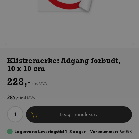
Klistremerke:
Adgang
Klistremerke: Adgang forbudt,
forbudt,
10 x 10 cm
10 x 10 cm
228,-
eks.MVA
285,-
inkl.MVA
Antall
Legg i handlekurv
Lagervare: Leveringstid 1–3 dager
Varenummer
66053