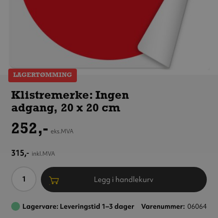
LAGERTØMMING
Klistremerke: Ingen
adgang, 20 x 20 cm
Klistremerke: Ingen
adgang, 20 x 20 cm
252,-
eks.MVA
315,-
inkl.MVA
Antall
Legg i handlekurv
Lagervare: Leveringstid 1–3 dager
Varenummer
06064