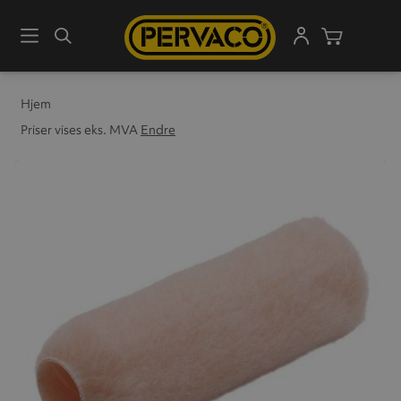
Meny
Søk
Handleku
Hjem
Priser vises eks. MVA
Endre