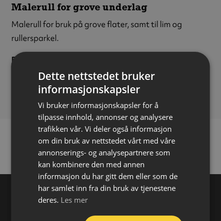
Malerull for grove underlag
Malerull for bruk på grove flater, samt til lim og
rullersparkel.
Farge:
Rosa
Bredde:
250 mm
Dette nettstedet bruker
Bruksområde:
Ute/inne
informasjonskapsler
Vi bruker informasjonskapsler for å
tilpasse innhold, annonser og analysere
trafikken vår. Vi deler også informasjon
om din bruk av nettstedet vårt med våre
annonserings- og analysepartnere som
kan kombinere den med annen
informasjon du har gitt dem eller som de
har samlet inn fra din bruk av tjenestene
deres.
Les mer
Varehus