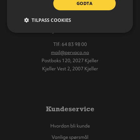
GODTA
Åpningstider:
TILPASS COOKIES
Mandag–Fredag: 08.00–16.00
(juli 08.00–15.00)
Tlf:
64 83 98 00
mail@pervaco.no
Postboks 120, 2027 Kjeller
Kjeller Vest 2, 2007 Kjeller
Kundeservice
Hvordan bli kunde
Vanlige spørsmål