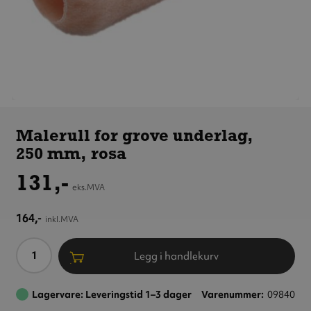
Malerull
for grove
Malerull for grove underlag,
underlag,
250 mm, rosa
250 mm,
rosa
131,-
eks.MVA
164,-
inkl.MVA
Antall
Legg i handlekurv
Lagervare: Leveringstid 1–3 dager
Varenummer
09840