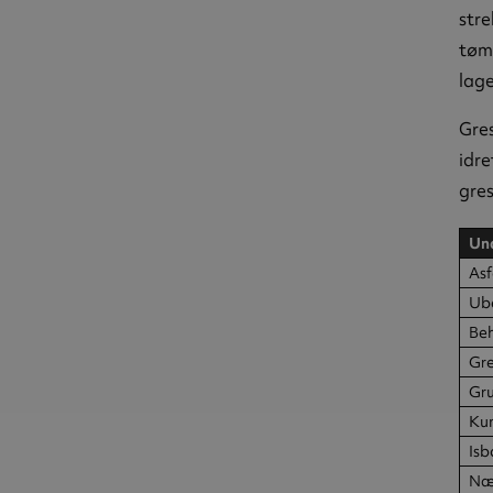
str
tøm
lage
Gres
idre
gres
Und
Asf
Ub
Be
Gre
Gr
Kun
Isb
Nær