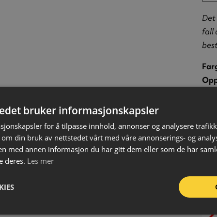
Det 
fall
best
Far
Opp
Vol
For
tedet bruker informasjonskapsler
Far
sjonskapsler for å tilpasse innhold, annonser og analysere trafikk
 om din bruk av nettstedet vårt med våre annonserings- og anal
EC
n med annen informasjon du har gitt dem eller som de har samlet
EC
e deres.
Les mer
607
KIES
UF