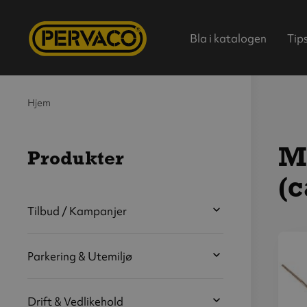
Bla i katalogen
Tip
Hjem
M
Produkter
(c
Hjem
Tilbud / Kampanjer
Parkering & Utemiljø
V
s
b
Drift & Vedlikehold