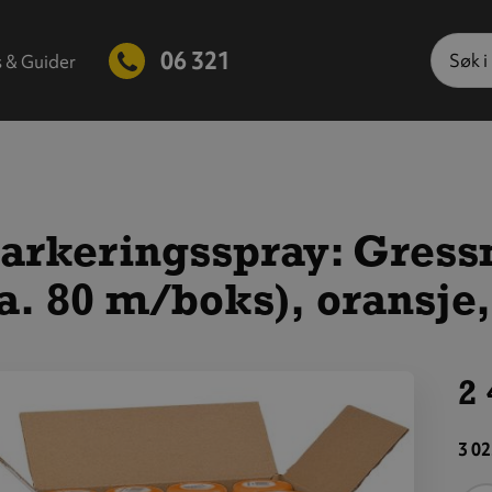
Søk
06 321
s & Guider
arkeringsspray: Gress
a. 80 m/boks), oransje,
2 
is
tørre
3 02
ilde