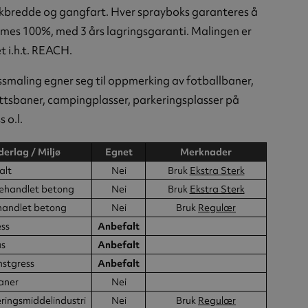
ekbredde og gangfart. Hver sprayboks garanteres å
mes 100%, med 3 års lagringsgaranti. Malingen er
t i.h.t. REACH.
smaling egner seg til oppmerking av fotballbaner,
ttsbaner, campingplasser, parkeringsplasser på
s o.l.
erlag / Miljø
Egnet
Merknader
alt
Nei
Bruk
Ekstra Sterk
ehandlet betong
Nei
Bruk
Ekstra Sterk
handlet betong
Nei
Bruk
Regulær
ss
Anbefalt
us
Anbefalt
stgress
Anbefalt
aner
Nei
ingsmiddelindustri
Nei
Bruk
Regulær