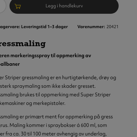
ntall
Legg i handlekurv
agervare: Leveringstid 1–3 dager
Varenummer
20421
ressmaling
eren markeringsspray til oppmerking av
ballbaner
r Striper gressmaling er en hurtigtørkende, drøy og
esterk spraymaling som ikke skader gresset.
smaling brukes til oppmerking med Super Striper
ngsspray:
kemaskiner og merkepistoler.
maling,
0 ml
ssmaling er primært ment for oppmerking på gress
 m/boks),
, 12 stk
rus. Maling kommer i spraybokser á 600 ml, som
er fra ca. 30 til 100 meter avhengig av underlag,