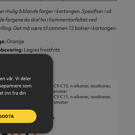
er mulig å blande farger i kartongen. Spesifiser i så
 de fargene du skal ha i kommentarfeltet ved
illing. Det må være til sammen 12 bokser i kartongen.
ge:
Oransje
bevaring:
Lagres frostfritt
um:
600 ml
pakning:
Krt á 12 stk
einformasjon:
en vår. Vi deler
ysepartnere som
 927‑241‑2
Hydrokarboner, C9‑C10, n‑alkaner, isoalkaner,
sykliske, < 2% aromater
 inn fra din
 919‑857‑5
Hydrokarboner, C9‑C11, n‑alkaner, isoalkaner,
sykliske, < 2 % aromater
‑022‑00‑5
Etylacetat
GODTA
I: H9N1-VY0W-M965-HFFA