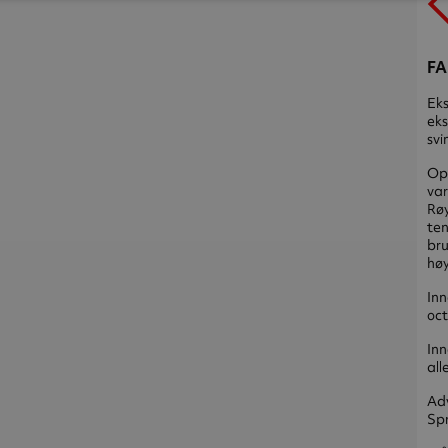
FA
Eks
eks
svi
Opp
var
Røy
ten
bru
høy
Inn
oct
Inn
all
Adv
Spr