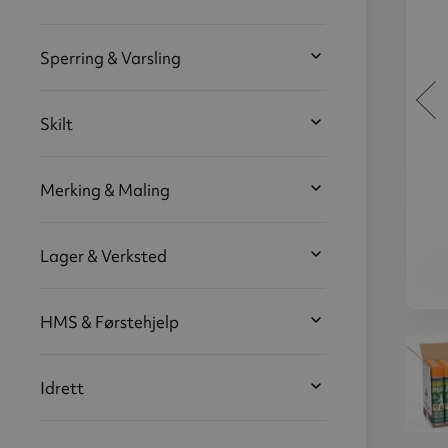
Sperring & Varsling
Skilt
Merking & Maling
Lager & Verksted
HMS & Førstehjelp
Markeringsspray:
Mark
Gressmaling,
Gr
600 ml
(ca. 80 m/boks),
(ca
Idrett
oransje, 12 stk
ora