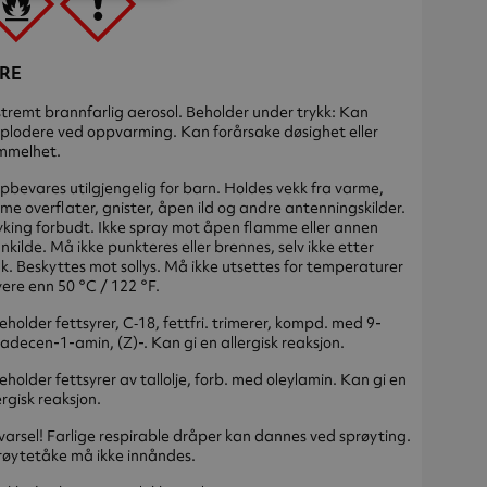
RE
tremt brannfarlig aerosol. Beholder under trykk: Kan
plodere ved oppvarming. Kan forårsake døsighet eller
mmelhet.
bevares utilgjengelig for barn. Holdes vekk fra varme,
me overflater, gnister, åpen ild og andre antenningskilder.
king forbudt. Ikke spray mot åpen flamme eller annen
nkilde. Må ikke punkteres eller brennes, selv ikke etter
k. Beskyttes mot sollys. Må ikke utsettes for temperaturer
ere enn 50 °C / 122 °F.
eholder fettsyrer, C‑18, fettfri. trimerer, kompd. med 9-
adecen-1-amin, (Z)-. Kan gi en allergisk reaksjon.
eholder fettsyrer av tallolje, forb. med oleylamin. Kan gi en
ergisk reaksjon.
arsel! Farlige respirable dråper kan dannes ved sprøyting.
øytetåke må ikke innåndes.