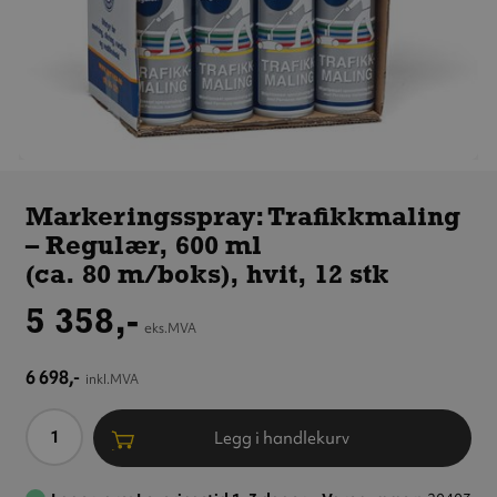
Kartong med
12
Markeringsspray: Trafikkmaling
spraybokser
– Regulær, 600 ml
regulær hvit
trafikkmaling
(ca. 80 m/boks), hvit, 12 stk
5 358,-
eks.MVA
6 698,-
inkl.MVA
Antall
Legg i handlekurv