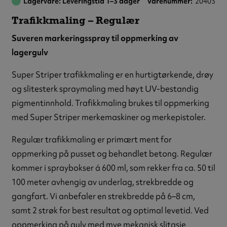
Lagervare: Leveringstid 1–3 dager
Varenummer
20403
Trafikkmaling – Regulær
Suveren markeringsspray til oppmerking av
lagergulv
Super Striper trafikkmaling er en hurtigtørkende, drøy
og slitesterk spraymaling med høyt UV-bestandig
pigmentinnhold. Trafikkmaling brukes til oppmerking
med Super Striper merkemaskiner og merkepistoler.
Regulær trafikkmaling er primært ment for
oppmerking på pusset og behandlet betong. Regulær
kommer i spraybokser á 600 ml, som rekker fra ca. 50 til
100 meter avhengig av underlag, strekbredde og
gangfart. Vi anbefaler en strekbredde på 6–8 cm,
samt 2 strøk for best resultat og optimal levetid. Ved
oppmerking på gulv med mye mekanisk slitasje