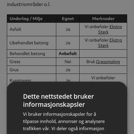
industriområder o.l.
Underlag / Miljø
Egnet
Merknader
Vi anbefaler
Ekstra
Asfalt
Ja
Sterk
Vi anbefaler
Ekstra
Ubehandlet betong
Ja
Sterk
Behandlet betong
Anbefalt
Gress
Nei
Bruk
Gressmaling
Grus
Ja
Vi anbefaler
Kunstgress
Ja
Gressmaling
Isbaner
Ja
Dette nettstedet bruker
Næringsmiddelindustri
Anbefalt
informasjonskapsler
Det er mulig å blande farger i kartongen. Spesifiser i så
Vi bruker informasjonskapsler for å
tilpasse innhold, annonser og analysere
fall de fargene du skal ha i kommentarfeltet ved
trafikken vår. Vi deler også informasjon
bestilling. Det må være til sammen 12 bokser i