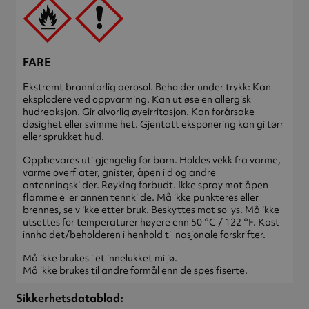
FARE
Ekstremt brannfarlig aerosol. Beholder under trykk: Kan
eksplodere ved oppvarming. Kan utløse en allergisk
hudreaksjon. Gir alvorlig øyeirritasjon. Kan forårsake
døsighet eller svimmelhet. Gjentatt eksponering kan gi tørr
eller sprukket hud.
Oppbevares utilgjengelig for barn. Holdes vekk fra varme,
varme overflater, gnister, åpen ild og andre
antenningskilder. Røyking forbudt. Ikke spray mot åpen
flamme eller annen tennkilde. Må ikke punkteres eller
brennes, selv ikke etter bruk. Beskyttes mot sollys. Må ikke
utsettes for temperaturer høyere enn 50 °C / 122 °F. Kast
innholdet/beholderen i henhold til nasjonale forskrifter.
Må ikke brukes i et innelukket miljø.
Må ikke brukes til andre formål enn de spesifiserte.
Sikkerhetsdatablad