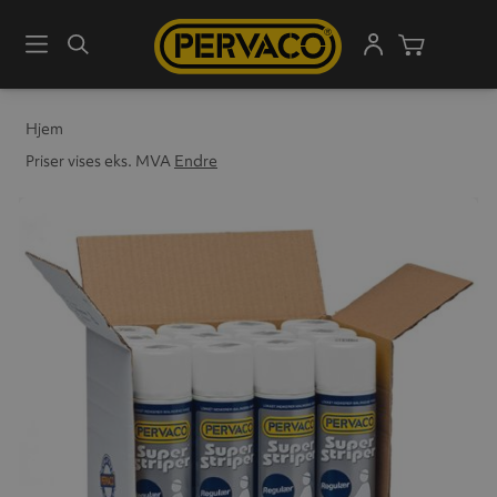
Meny
Søk
Handleku
Hjem
Priser vises eks. MVA
Endre