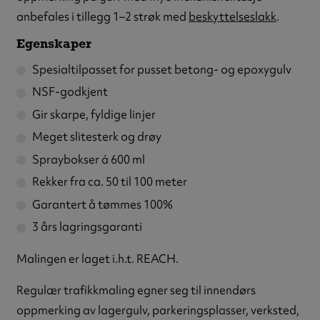
anbefales i tillegg 1–2 strøk med
beskyttelseslakk
.
Egenskaper
Spesialtilpasset for pusset betong- og epoxygulv
NSF-godkjent
Gir skarpe, fyldige linjer
Meget slitesterk og drøy
Spraybokser á 600 ml
Rekker fra ca. 50 til 100 meter
Garantert å tømmes 100%
3 års lagringsgaranti
Malingen er laget i.h.t. REACH.
Regulær trafikkmaling egner seg til innendørs
oppmerking av lagergulv, parkeringsplasser, verksted,