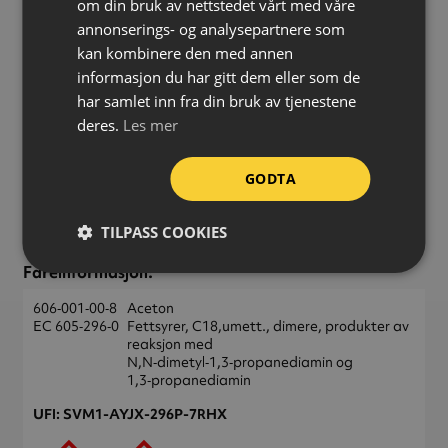
om din bruk av nettstedet vårt med våre
kartongen.
annonserings- og analysepartnere som
kan kombinere den med annen
informasjon du har gitt dem eller som de
Les guide
har samlet inn fra din bruk av tjenestene
deres.
Les mer
Farge:
Hvit
GODTA
Oppbevaring:
Lagres frostfritt
Volum:
600 ml
TILPASS COOKIES
Forpakning:
Krt á 12 stk
Fareinformasjon:
606‑001‑00‑8
Aceton
EC 605‑296‑0
Fettsyrer, C18,umett., dimere, produkter av
reaksjon med
N,N‑dimetyl‑1,3‑propanediamin og
1,3‑propanediamin
UFI: SVM1-AYJX-296P-7RHX