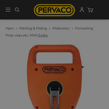
Meny
Søk
Handleku
Hjem
Merking & Maling
Maleutstyr
Formerking
Priser vises eks. MVA
Endre