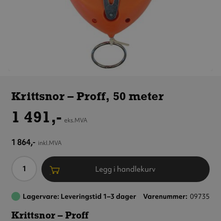
Krittsnor
– Proff,
Krittsnor – Proff, 50 meter
50 meter
1 491,-
eks.MVA
1 864,-
inkl.MVA
Antall
Legg i handlekurv
Lagervare: Leveringstid 1–3 dager
Varenummer
09735
Krittsnor – Proff