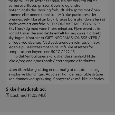
for barn. Les etiketten før bruk. Holdes vekk fra varme,
varme overflater, gnister, åpen ild og andre
antenningskilder. Røyking forbudt. Ikke spray mot åpen
flamme eller annen tennkilde. Må ikke punkteres eller
brennes, selv ikke etter bruk. Brukes bare utendørs eller i et
godt ventilert område. VED KONTAKT MED ØYNENE:
Skyll forsiktig med vann i flere minutter. Fjern eventuelle
kontaktlinser dersom dette enkelt lar seg gjøre. Fortsett
skyllingen. Kontakt et GIFTINFORMASJONSSENTER /
en lege ved ubehag. Ved vedvarende øyeirritasjon: Søk
legehjelp. Beskyttes mot sollys. Må ikke utsettes for
temperaturer høyere enn 50 °C / 122 °F.
Innholdet/emballasjen skal avhendes i henhold til de
lokale/regionale/nasjonale/internasjonale forskrifter.
Uten tilstrekkelig lufting er det mulig at det danner seg
eksplosive blandinger. Advarsel! Farlige respirable dråper
kan dannes ved sprøyting. Sprøytetåke må ikke innåndes.
Sikkerhetsdatablad
Last ned
(1.05 MB)