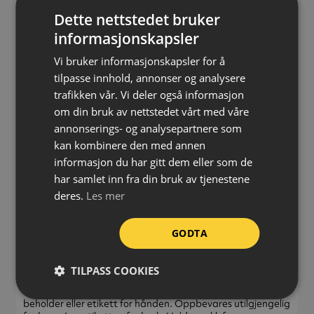
Volum:
400 ml
Dette nettstedet bruker
Bruksområde:
Ute/inne
informasjonskapsler
Fareinformasjon:
Vi bruker informasjonskapsler for å
tilpasse innhold, annonser og analysere
Inneholder: aceton, n-butylacetat, 2-metoksy-1-
metyletylacetat, butanon
trafikken vår. Vi deler også informasjon
om din bruk av nettstedet vårt med våre
UFI: 4EW3-U0SW-S00V-5UPC
annonserings- og analysepartnere som
kan kombinere den med annen
informasjon du har gitt dem eller som de
har samlet inn fra din bruk av tjenestene
deres.
Les mer
FARE
Ekstremt brannfarlig aerosol. Beholder under trykk: Kan
GODTA
eksplodere ved oppvarming. Gir alvorlig øyeirritasjon. Kan
forårsake døsighet eller svimmelhet. Inneholder
maleinsyreanhydrid. Kan gi en allergisk reaksjon.
TILPASS COOKIES
Dersom det er nødvendig med legehjelp, ha produktets
beholder eller etikett for hånden. Oppbevares utilgjengelig