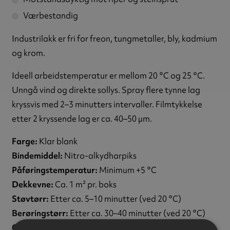
Værbestandig
Industrilakk er fri for freon, tungmetaller, bly, kadmium
og krom.
Ideell arbeidstemperatur er mellom 20 °C og 25 °C.
Unngå vind og direkte sollys. Spray flere tynne lag
kryssvis med 2–3 minutters intervaller. Filmtykkelse
etter 2 kryssende lag er ca. 40–50 µm.
Farge:
Klar blank
Bindemiddel:
Nitro-alkydharpiks
Påføringstemperatur:
Minimum +5 °C
Dekkevne:
Ca. 1 m² pr. boks
Støvtørr:
Etter ca. 5–10 minutter (ved 20 °C)
Berøringstørr:
Etter ca. 30–40 minutter (ved 20 °C)
Gjennomtørr:
Etter ca. 24 timer (ved 20 °C)