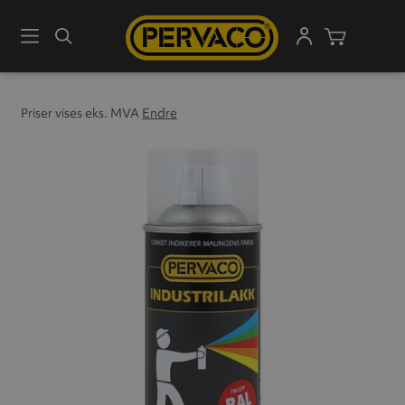
Meny
Søk
Handleku
Priser vises eks. MVA
Endre