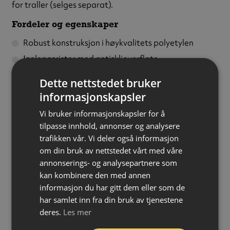
for traller (selges separat).
Fordeler og egenskaper
Robust konstruksjon i høykvalitets polyetylen
Innleggsrister med antisklioverflate
Lekkasjeindikator som flyter opp hvis gulvet fylles
Dette nettstedet bruker
Ristene kan enkelt løftes ut og vaskes
informasjonskapsler
Modulært system – sett sammen flere etter behov
Vi bruker informasjonskapsler for å
Kan påkobles rampe for enkel adkomst
tilpasse innhold, annonser og analysere
trafikken vår. Vi deler også informasjon
Kan stables for oppbevaring og transport
om din bruk av nettstedet vårt med våre
Egnet til oppsamling av AdBlue, flytende gjødsel,
annonserings- og analysepartnere som
kan kombinere den med annen
vann, frostvæske, spylervæske, kjemikalier, lut, syrer
informasjon du har gitt dem eller som de
og pesticider.
har samlet inn fra din bruk av tjenestene
deres.
Les mer
Variant:
Med rist
Materiale:
Polyetylen (HDPE RG)