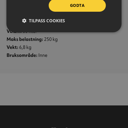
GODTA
Høyde:
180 mm
Bredde:
600 mm
TILPASS COOKIES
Lengde:
800 mm
Volum:
60 liter
Maks belastning:
250 kg
Vekt:
6,8 kg
Bruksområde:
Inne