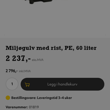
Miljøgulv
med rist,
Miljøgulv med rist, PE, 60 liter
PE,
60 liter
2 237,-
eks.MVA
2 796,-
inkl.MVA
Antall
Legg i handlekurv
Bestillingsvare: Leveringstid 3–4 uker
Varenummer
01819