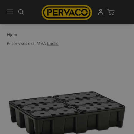
Meny
Søk
Handleku
Hjem
Priser vises eks. MVA
Endre