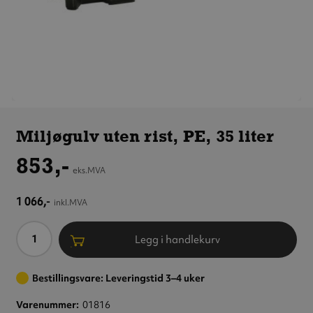
Miljøgulv
uten rist,
Miljøgulv uten rist, PE, 35 liter
PE,
35 liter
853,-
eks.MVA
1 066,-
inkl.MVA
Antall
Legg i handlekurv
Bestillingsvare: Leveringstid 3–4 uker
Varenummer
01816