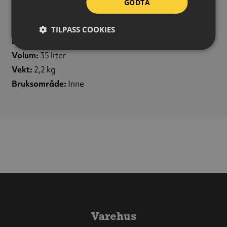
GODTA
Høyde:
165 mm
Bredde:
400 mm
TILPASS COOKIES
Lengde:
800 mm
Volum:
35 liter
Vekt:
2,2 kg
Bruksområde:
Inne
Varehus