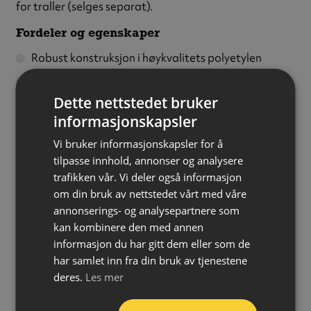
for traller (selges separat).
Fordeler og egenskaper
Robust konstruksjon i høykvalitets polyetylen
Innleggsrister med antisklioverflate
Dette nettstedet bruker
Lekkasjeindikator som flyter opp hvis gulvet fylles
informasjonskapsler
Ristene kan enkelt løftes ut og vaskes
Vi bruker informasjonskapsler for å
Modulært system – sett sammen flere etter behov
tilpasse innhold, annonser og analysere
Kan påkobles rampe for enkel adkomst
trafikken vår. Vi deler også informasjon
Kan stables for oppbevaring og transport
om din bruk av nettstedet vårt med våre
annonserings- og analysepartnere som
Egnet til oppsamling av AdBlue, flytende gjødsel,
kan kombinere den med annen
vann, frostvæske, spylervæske, kjemikalier, lut, syrer
informasjon du har gitt dem eller som de
og pesticider.
har samlet inn fra din bruk av tjenestene
deres.
Les mer
Variant:
Uten rist
Materiale:
Polyetylen (HDPE RG)