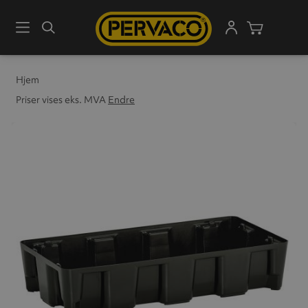
Meny
Søk
Handleku
Hjem
Priser vises eks. MVA
Endre