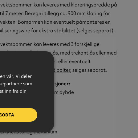
vektsbommen kan leveres med klareringsbredde på
il 7 meter. Beregn i tillegg ca. 900 mm klaring for
vekten. Bomarmen kan eventuelt påmonteres en
iliseringswire
for ekstra stabilitet (selges separat).
vektsbommen kan leveres med 3 forskjellige
mekanismer: for hengelås, med trekantlås eller med
nderlås. Monteringsbolter eller eventuelt
støpingsfundament med bolter
, selges separat.
en vår. Vi deler
efalte fundamentdimensjoner:
ysepartnere som
 inn fra din
 x 550 mm bredde, 900 mm dybde
ektiv:
Ja
eksklasse:
Klasse 1
GODTA
emekanisme:
Trekantlås
eriale:
Stål og aluminium