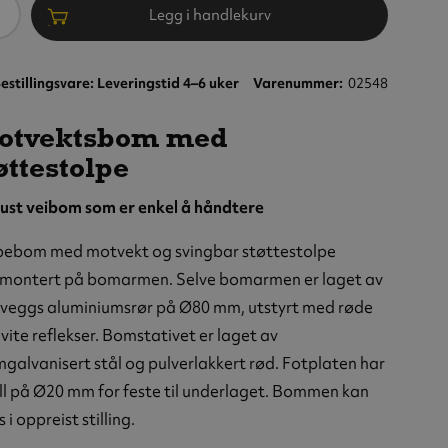
ntall
Legg i handlekurv
estillingsvare: Leveringstid 4–6 uker
Varenummer
02548
otvektsbom med
øttestolpe
ust veibom som er enkel å håndtere
pebom med motvekt og svingbar støttestolpe
tmontert på bomarmen. Selve bomarmen er laget av
kveggs aluminiumsrør på Ø80 mm, utstyrt med røde
tsbom
vite reflekser. Bomstativet er laget av
d
olpe,
galvanisert stål og pulverlakkert rød. Fotplaten har
er,
ll på Ø20 mm for feste til underlaget. Bommen kan
tlås
s i oppreist stilling.