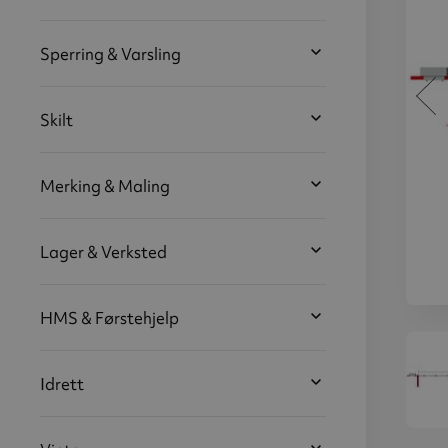
Sperring & Varsling
Skilt
Merking & Maling
Lager & Verksted
HMS & Førstehjelp
Motvektsbom
Mot
med
støttestolpe,
støt
7 meter,
7
Idrett
trekantlås
tr