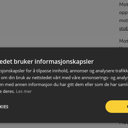
Mot
oppt
mot
stab
Mot
låse
syli
tedet bruker informasjonskapsler
ned
sjonskapsler for å tilpasse innhold, annonser og analysere trafikk
Anb
 om din bruk av nettstedet vårt med våre annonserings- og anal
n med annen informasjon du har gitt dem eller som de har samlet
550
e deres.
Les mer
Refl
Refl
KIES
Lås
Mat