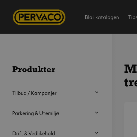
Bla i katalogen
Tip
Mo
Produkter
tr
Hjem
Tilbud / Kampanjer
Parkering & Utemiljø
V
s
b
Drift & Vedlikehold