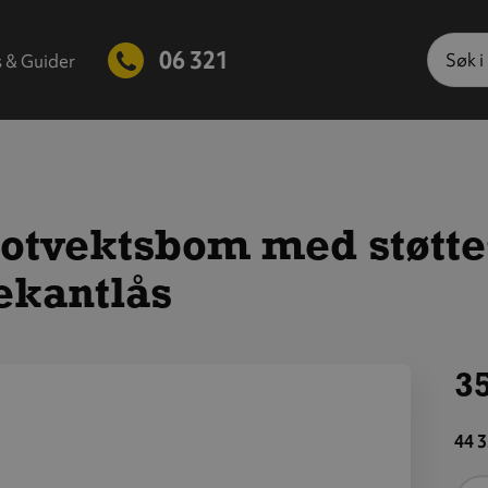
Søk
06 321
s & Guider
tvektsbom med støttes
ekantlås
35
is
tørre
44 3
ilde