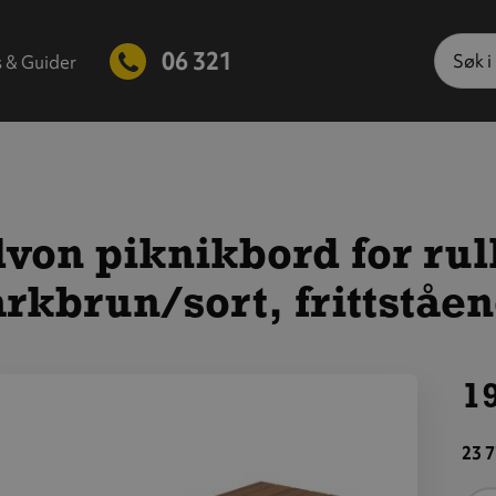
Søk
06 321
s & Guider
von piknikbord for rull
rkbrun/sort, frittståe
19
is
tørre
23 7
ilde