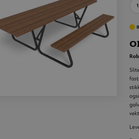
A
B
Ol
Rob
Slit
fas
stik
også
Olvon
galv
ikbord for
vekt
ullestol,
ru/stål,
brun/sort,
Leve
ttstående