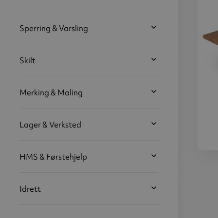
Sperring & Varsling
Skilt
Merking & Maling
Lager & Verksted
HMS & Førstehjelp
pikn
r
fu
Idrett
bark
fri