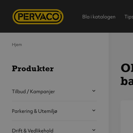
Bla i katalogen
Tip
Hjem
Ol
Produkter
ba
Hjem
Tilbud / Kampanjer
Parkering & Utemiljø
V
s
b
Drift & Vedlikehold