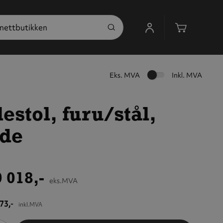
Handleku
Eks. MVA
Inkl. MVA
estol, furu/stål,
nde
 018,-
eks.MVA
73,-
inkl.MVA