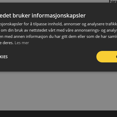
Far
Mat
tedet bruker informasjonskapsler
Høy
Bre
sjonskapsler for å tilpasse innhold, annonser og analysere trafikk
 om din bruk av nettstedet vårt med våre annonserings- og anal
Len
n med annen informasjon du har gitt dem eller som de har samlet
Vek
e deres.
Les mer
FDV
L
KIES