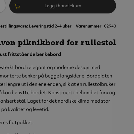
ntall
Legg i handlekurv
estillingsvare: Leveringstid 2–4 uker
Varenummer
02940
von piknikbord for rullestol
ust frittstående benkebord
esterkt bord i elegant og moderne design med
tmonterte benker på begge langsidene. Bordplaten
ker lengre ut i den ene enden, slik at en rullestolbruker
 kan benytte bordet. Konstruert i behandlet furu og
anisert stål. Laget for det nordiske klima med stor
 på kvalitet og levetid.
res flatpakket.