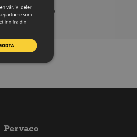
relse:
150 x 450 mm
en vår. Vi deler
lpemateriale:
Aluminium
ysepartnere som
lpehøyde:
1500 mm
 inn fra din
GODTA
Pervaco