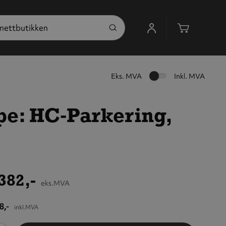
Handleku
Eks. MVA
Inkl. MVA
pe: HC‑Parkering,
382,-
eks.MVA
8,-
inkl.MVA