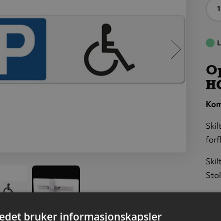
A
L
Op
H
Kom
Skil
for
ysningsskilt
Opplysni
Skil
/stolpe:
m/st
Stol
Parkering,
HC‑Par
 45 x 15 cm
PVC, 45
Mat
Tyk
tedet bruker informasjonskapsler