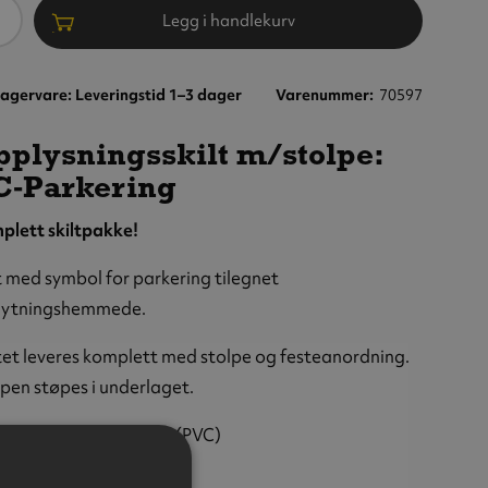
ntall
Legg i handlekurv
agervare: Leveringstid 1–3 dager
Varenummer
70597
plysningsskilt m/stolpe:
C‑Parkering
plett skiltpakke!
t med symbol for parkering tilegnet
flytningshemmede.
ngsskilt
tet leveres komplett med stolpe og festeanordning.
olpe:
pen støpes i underlaget.
kering,
 x 15 cm
eriale:
Polyvinylklorid (PVC)
kelse:
2 mm