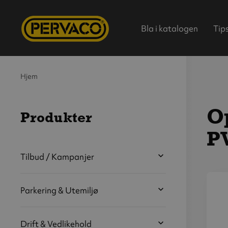
Bla i katalogen
Tip
Hjem
Op
Produkter
PV
Hjem
Tilbud / Kampanjer
Parkering & Utemiljø
V
s
b
Drift & Vedlikehold