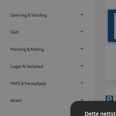
Sperring & Varsling
Skilt
Merking & Maling
Lager & Verksted
HMS & Førstehjelp
Oppl
m
HC‑
PVC,
Idrett
Dette netts