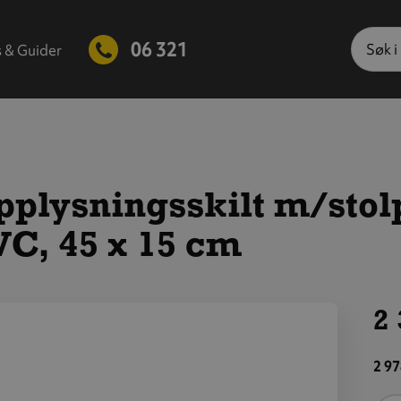
Søk
06 321
s & Guider
plysningsskilt m/stol
C, 45 x 15 cm
2 
is
tørre
2 97
ilde