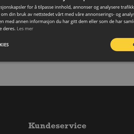
Stør
sjonskapsler for å tilpasse innhold, annonser og analysere trafikk
Sto
 om din bruk av nettstedet vårt med våre annonserings- og anal
Sto
n med annen informasjon du har gitt dem eller som de har samlet
e deres.
Les mer
KIES
Kundeservice