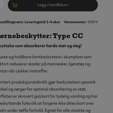
ntall
Legg i handlekurv
estillingsvare: Leveringstid 3–4 uker
Varenummer
09874
ørnebeskytter: Type CC
yttelse som absorberer harde støt og slag!
uste og holdbare kantbeskyttere i skumplast som
ktivt reduserer skader på mennesker, kjøretøy og
ntar når ulykker inntreffer.
ebeskytter:
ntert produksjonsteknikk gjør beskyttelsen spesielt
 CC, PU,
sibel og sørger for optimal absorbering av støt.
lebende,
flaten er skravert gul/sort for tydelig varsling og har
t, 1 meter
eskyttende folie slik at fargene ikke slites bort over
 selv under tøffe forhold. Egnet for alle utsatte og