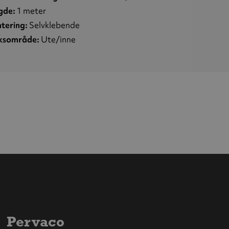
gde:
1 meter
tering:
Selvklebende
ksområde:
Ute/inne
Pervaco