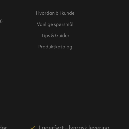
Hvordan bli kunde
0
Vanlige spørsmål
Tips & Guider
Produktkatalog
dør
Lagerført – lynrask levering