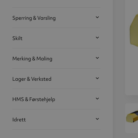
Sperring & Varsling
Skilt
Merking & Maling
Lager & Verksted
HMS & Førstehjelp
Over
T
s
gul
Idrett