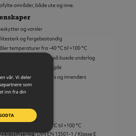
kofylte områder, både ute og inne.
enskaper
eskytter og varsler
litesterk og fargebestandig
åler temperaturer fra -40 °C til +100 °C
leksibel – kan monteres på buede underlag
an kappes til ønsket lengde
an brukes både utendørs og innendørs
en vår. Vi deler
ysepartnere som
ask og enkel montering
 inn fra din
ge:
Gul/sort
il:
Type CC
GODTA
eriale:
Polyuretan (PU)
peraturmotstand:
-40 °C til +100 °C
nklassifisering:
DIN EN 13501-1 / Klasse E