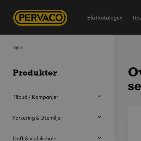
Bla i katalogen
Tip
Hjem
Ov
Produkter
se
Hjem
Tilbud / Kampanjer
Parkering & Utemiljø
V
s
b
Drift & Vedlikehold