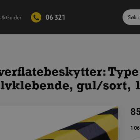
Søk
06 321
s & Guider
erflatebeskytter: Type
lvklebende, gul/sort, 
85
is
tørre
1 06
ilde