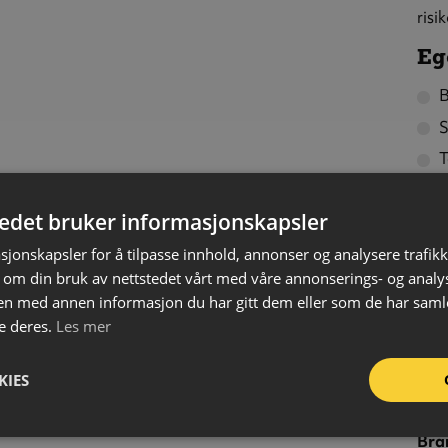
risi
Eg
B
S
T
F
tedet bruker informasjonskapsler
K
K
sjonskapsler for å tilpasse innhold, annonser og analysere trafikk
 om din bruk av nettstedet vårt med våre annonserings- og anal
R
n med annen informasjon du har gitt dem eller som de har samlet
e deres.
Les mer
Far
Prof
KIES
Mat
Tem
Bran