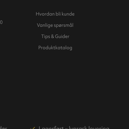
Hvordan bli kunde
0
Vanlige spørsmål
Tips & Guider
Produktkatalog
dør
Lagerført – lynrask levering