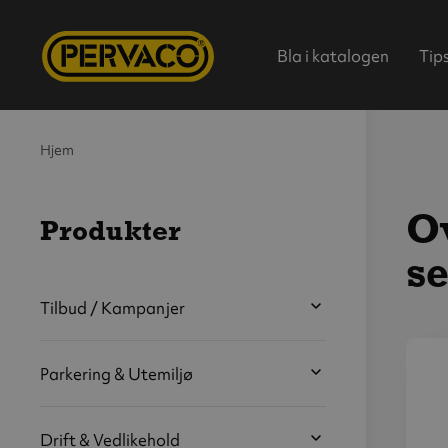
Bla i katalogen
Tip
Hjem
Ov
Produkter
s
Hjem
Tilbud / Kampanjer
Parkering & Utemiljø
V
s
b
Drift & Vedlikehold