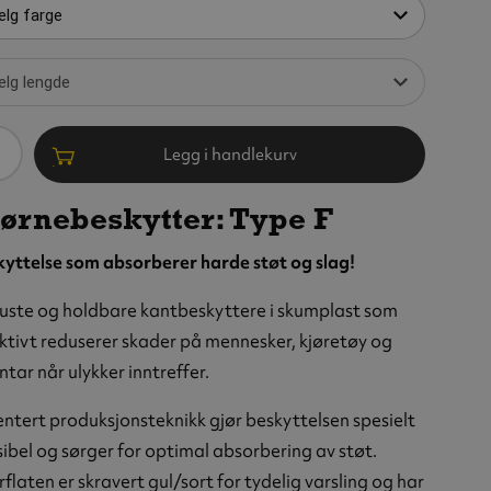
ntall
Legg i handlekurv
ørnebeskytter: Type F
yttelse som absorberer harde støt og slag!
uste og holdbare kantbeskyttere i skumplast som
ktivt reduserer skader på mennesker, kjøretøy og
ebeskytter:
ntar når ulykker inntreffer.
 F, PU,
klebende
ntert produksjonsteknikk gjør beskyttelsen spesielt
sibel og sørger for optimal absorbering av støt.
flaten er skravert gul/sort for tydelig varsling og har