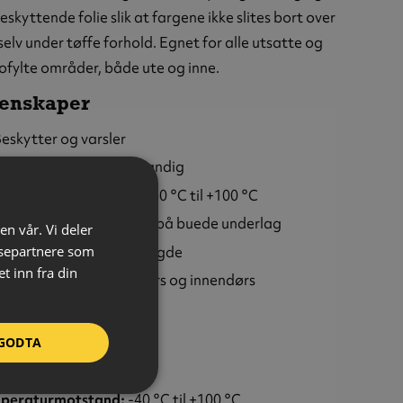
eskyttende folie slik at fargene ikke slites bort over
 selv under tøffe forhold. Egnet for alle utsatte og
kofylte områder, både ute og inne.
enskaper
eskytter og varsler
litesterk og fargebestandig
åler temperaturer fra -40 °C til +100 °C
leksibel – kan monteres på buede underlag
en vår. Vi deler
an kappes til ønsket lengde
ysepartnere som
 inn fra din
an brukes både utendørs og innendørs
ask og enkel montering
GODTA
il:
Type F
eriale:
Polyuretan (PU)
peraturmotstand:
-40 °C til +100 °C