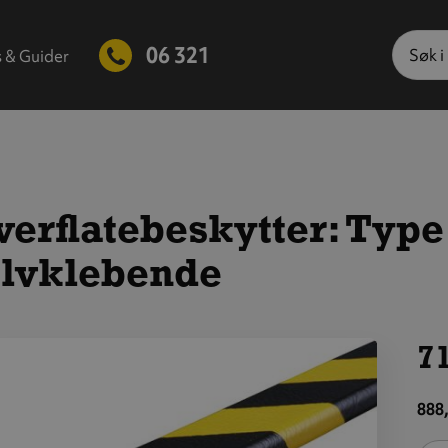
Søk
06 321
s & Guider
erflatebeskytter: Type 
elvklebende
71
is
tørre
888,
ilde