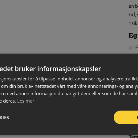
en b
tid,
risi
Eg
B
S
T
tedet bruker informasjonskapsler
F
sjonskapsler for å tilpasse innhold, annonser og analysere trafikk
K
 om din bruk av nettstedet vårt med våre annonserings- og anal
n med annen informasjon du har gitt dem eller som de har samlet
K
e deres.
Les mer
R
KIES
Prof
Mat
Tem