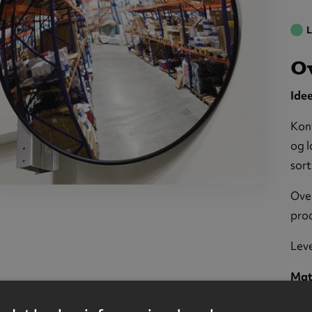
L
Ov
Idee
Konv
og l
sort
siktsspeil,
Over
akryl,
prod
450 mm
Lev
Mat
Dia