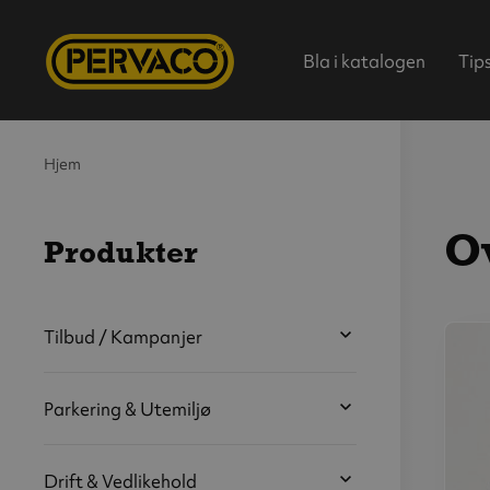
Bla i katalogen
Tip
Hjem
O
Produkter
Hjem
Tilbud / Kampanjer
V
s
Parkering & Utemiljø
b
Drift & Vedlikehold