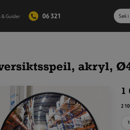
Søk
06 321
s & Guider
versiktsspeil, akryl, 
1 
is
tørre
2 10
ilde
A