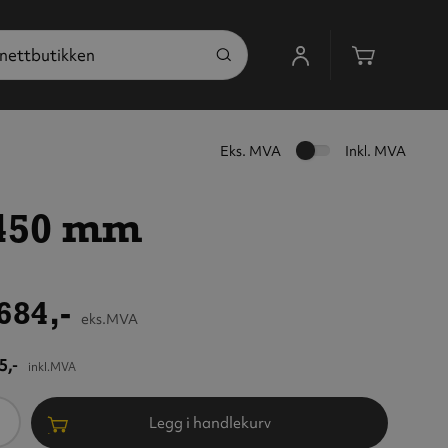
Handleku
Eks. MVA
Inkl. MVA
Ø450 mm
684,-
eks.MVA
5,-
inkl.MVA
ntall
Legg i handlekurv