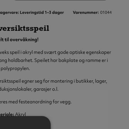
agervare: Leveringstid 1–3 dager
Varenummer
01044
ersiktsspeil
lt til overvåkning!
eks speil i akryl med svært gode optiske egenskaper
ang holdbarhet. Speilet har bakplate og ramme er i
 polypropylen.
siktsspeil egner seg for montering i butikker, lager,
uksjonslokaler, garasjer o.l.
eres med festeanordning for vegg.
eriale:
Akryl
meter:
Ø450 mm