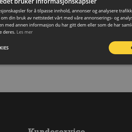
tedet bruker informasjonskapsler
Bru
Vek
sjonskapsler for å tilpasse innhold, annonser og analysere trafikk
 om din bruk av nettstedet vårt med våre annonserings- og anal
Mon
n med annen informasjon du har gitt dem eller som de har samlet
Bru
e deres.
Les mer
KIES
Kundeservice