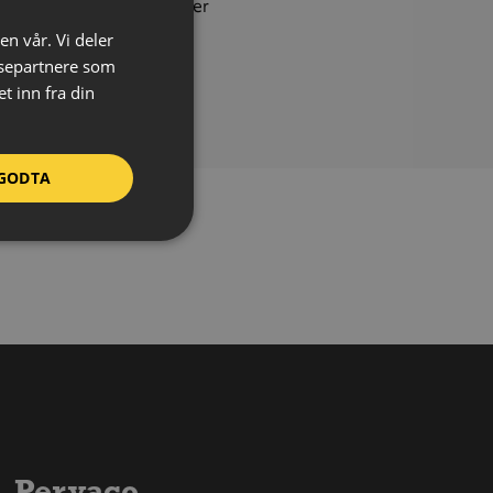
ksavstand:
Opptil 8 meter
t:
1,5 kg
en vår. Vi deler
ysepartnere som
tering:
Vegg
 inn fra din
ksområde:
Inne
GODTA
Pervaco