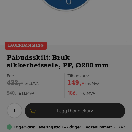
LAGERTØMMING
Påbudsskilt:
Bruk
Påbudsskilt: Bruk
sikkerhetssele,
sikkerhetssele, PP, Ø200 mm
PP, Ø200 mm
Før
Tilbudspris
432,-
149,-
eks.MVA
eks.MVA
540,-
186,-
inkl.MVA
inkl.MVA
Antall
Legg i handlekurv
Lagervare: Leveringstid 1–3 dager
Varenummer
70742