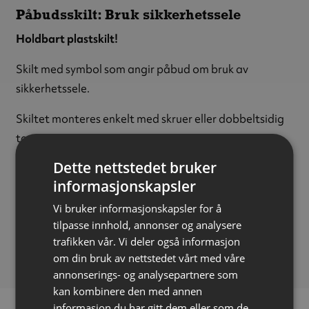
Påbudsskilt: Bruk sikkerhetssele
Holdbart plastskilt!
Skilt med symbol som angir påbud om bruk av
sikkerhetssele.
Skiltet monteres enkelt med skruer eller dobbeltsidig
tape.
Dette nettstedet bruker
Materiale:
Polypropylen (PP)
informasjonskapsler
Tykkelse:
1,5 mm
Størrelse:
Ø200 mm
Vi bruker informasjonskapsler for å
tilpasse innhold, annonser og analysere
FDV-dokumentasjon
trafikken vår. Vi deler også informasjon
Last ned
(143.20 kB)
om din bruk av nettstedet vårt med våre
annonserings- og analysepartnere som
kan kombinere den med annen
informasjon du har gitt dem eller som de