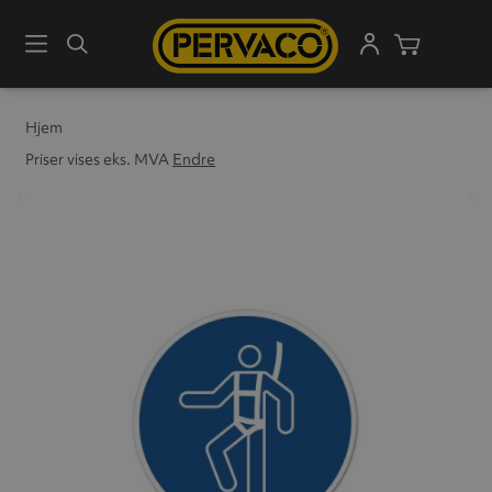
Meny
Søk
Handleku
Hjem
Priser vises eks. MVA
Endre