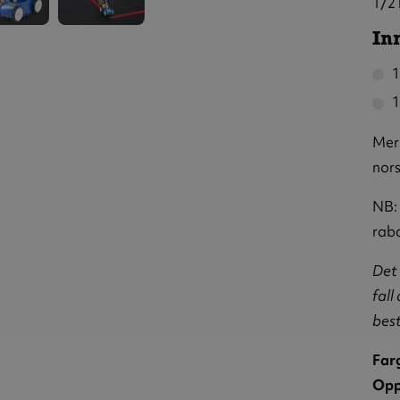
1/2 
rød
merkem
ikkmaling
trafik
In
og
kemaskin
 asfalt
1
Merk
nors
NB:
raba
Det 
fall
best
Far
Opp