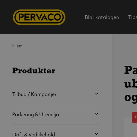
Bla i katalogen
Tip
Hjem
Pa
Produkter
ub
Hjem
Tilbud / Kampanjer
o
Parkering & Utemiljø
V
Drift & Vedlikehold
s