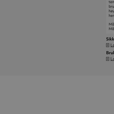
ten
bru
høy
hen
Må 
Må 
Sik
L
Bru
L