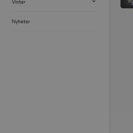
Vinter
traf
mer
Nyheter
på