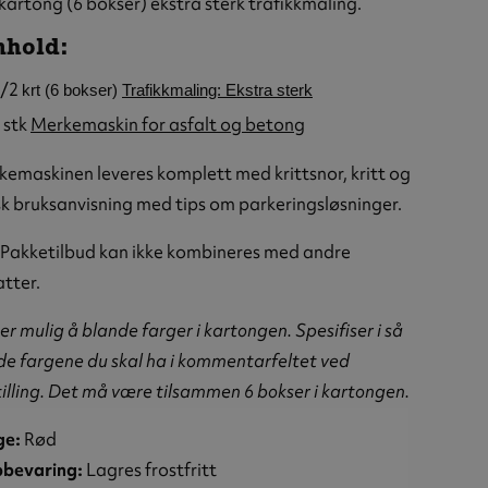
kartong (6 bokser) ekstra sterk trafikkmaling.
askin og
kmaling
nhold:
1/2
krt (6 bokser)
Trafikkmaling: Ekstra sterk
 stk
Merkemaskin for asfalt og betong
emaskinen leveres komplett med krittsnor, kritt og
k bruksanvisning med tips om parkeringsløsninger.
 Pakketilbud kan ikke kombineres med andre
tter.
er mulig å blande farger i kartongen. Spesifiser i så
 de fargene du skal ha i kommentarfeltet ved
illing. Det må være tilsammen 6 bokser i kartongen.
ge:
Rød
bevaring:
Lagres frostfritt