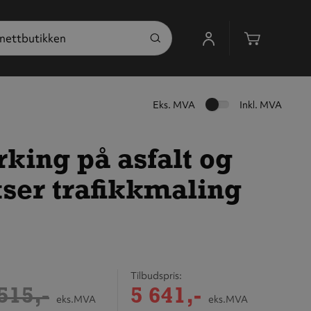
Handleku
Eks. MVA
Inkl. MVA
king på asfalt og
kser trafikkmaling
Tilbudspris
515,-
5 641,-
eks.MVA
eks.MVA