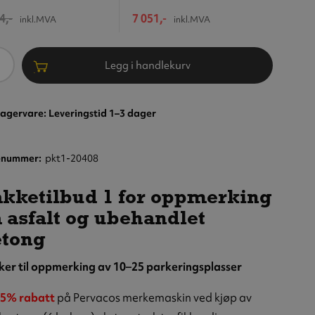
4,-
7 051,-
inkl.MVA
inkl.MVA
ntall
Legg i handlekurv
agervare: Leveringstid 1–3 dager
enummer
pkt1-20408
kketilbud 1 for oppmerking
 asfalt og ubehandlet
etong
king av
ker til oppmerking av 10–25 parkeringsplasser
gsplasser
e streker
5% rabatt
på Pervacos merkemaskin ved kjøp av
jelp av