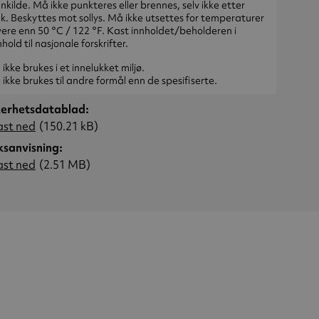
nkilde. Må ikke punkteres eller brennes, selv ikke etter
k. Beskyttes mot sollys. Må ikke utsettes for temperaturer
ere enn 50 °C / 122 °F. Kast innholdet/beholderen i
hold til nasjonale forskrifter.
ikke brukes i et innelukket miljø.
ikke brukes til andre formål enn de spesifiserte.
kerhetsdatablad
ast ned
(150.21 kB)
ksanvisning
ast ned
(2.51 MB)