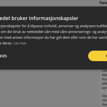
Far
606
EC
tedet bruker informasjonskapsler
sjonskapsler for å tilpasse innhold, annonser og analysere trafikk
 om din bruk av nettstedet vårt med våre annonserings- og anal
UF
n med annen informasjon du har gitt dem eller som de har samlet
e deres.
Les mer
KIES
FA
Eks
eks
hud
ell
spr
Opp
var
Røy