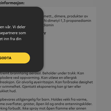
einformasjon:
‑001‑00‑8
Aceton
 605‑296‑0
Fettsyrer, C18,umett., dimere, produkter av
reaksjon med N,N‑dimetyl‑1,3‑propanediamin
og 1,3‑propanediamin
en vår. Vi deler
ysepartnere som
I: GQN1-DYFW-496N-U5CY
 inn fra din
GODTA
RE
tremt brannfarlig aerosol. Beholder under trykk: Kan
plodere ved oppvarming. Kan utløse en allergisk
reaksjon. Gir alvorlig øyeirritasjon. Kan forårsake døsighet
er svimmelhet. Gjentatt eksponering kan gi tørr eller
ukket hud.
bevares utilgjengelig for barn. Holdes vekk fra varme,
me overflater, gnister, åpen ild og andre antenningskilder.
king forbudt. Ikke spray mot åpen flamme eller annen