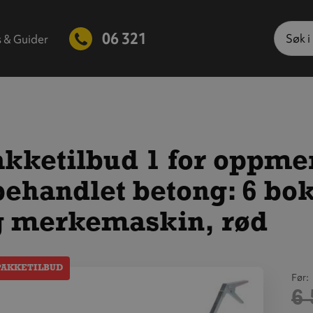
Søk
06 321
s & Guider
kketilbud 1 for oppmer
ehandlet betong: 6 bo
g merkemaskin, rød
PAKKETILBUD
Før
6 
is
tørre