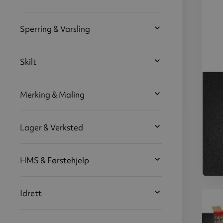
b
Sperring & Varsling
Skilt
Merking & Maling
Lager & Verksted
HMS & Førstehjelp
Kar
Idrett
spr
eks