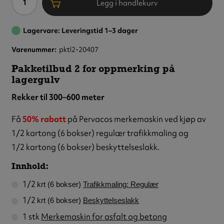
Legg i handlekurv
Lagervare: Leveringstid 1–3 dager
Varenummer
pktl2-20407
Pakketilbud 2 for oppmerking på
lagergulv
Rekker til 300–600 meter
Få
50% rabatt
på Pervacos merkemaskin ved kjøp av
1/2 kartong (6 bokser) regulær trafikkmaling og
1/2 kartong (6 bokser) beskyttelseslakk.
Innhold:
1/2
krt (6 bokser)
Trafikkmaling: Regulær
1/2
krt (6 bokser)
Beskyttelseslakk
1 stk
Merkemaskin for asfalt og betong