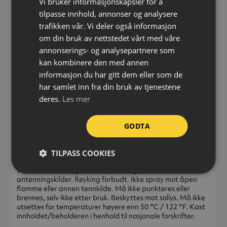
Vi bruker informasjonskapsler for å
1,3‑propanediamin
tilpasse innhold, annonser og analysere
trafikken vår. Vi deler også informasjon
UFI: SVM1-AYJX-296P-7RHX
om din bruk av nettstedet vårt med våre
annonserings- og analysepartnere som
kan kombinere den med annen
informasjon du har gitt dem eller som de
har samlet inn fra din bruk av tjenestene
FARE
deres.
Les mer
Ekstremt brannfarlig aerosol. Beholder under trykk: Kan
eksplodere ved oppvarming. Kan utløse en allergisk
GODTA
hudreaksjon. Gir alvorlig øyeirritasjon. Kan forårsake
døsighet eller svimmelhet. Gjentatt eksponering kan gi tørr
eller sprukket hud.
TILPASS COOKIES
Oppbevares utilgjengelig for barn. Holdes vekk fra varme,
varme overflater, gnister, åpen ild og andre
antenningskilder. Røyking forbudt. Ikke spray mot åpen
flamme eller annen tennkilde. Må ikke punkteres eller
brennes, selv ikke etter bruk. Beskyttes mot sollys. Må ikke
utsettes for temperaturer høyere enn 50 °C / 122 °F. Kast
innholdet/beholderen i henhold til nasjonale forskrifter.