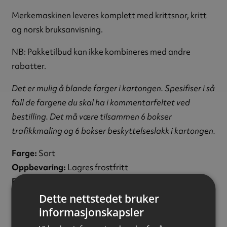
Merkemaskinen leveres komplett med krittsnor, kritt
og norsk bruksanvisning.
NB: Pakketilbud kan ikke kombineres med andre
rabatter.
Det er mulig å blande farger i kartongen. Spesifiser i så
fall de fargene du skal ha i kommentarfeltet ved
bestilling. Det må være tilsammen 6 bokser
trafikkmaling og 6 bokser beskyttelseslakk i kartongen.
Farge:
Sort
Oppbevaring:
Lagres frostfritt
Fareinformasjon:
Dette nettstedet bruker
606‑001‑00‑8
Aceton
EC 605‑296‑0
Fettsyrer, C18,umett., dimere, produkter av
informasjonskapsler
reaksjon med
N,N‑dimetyl‑1,3‑propanediamin og