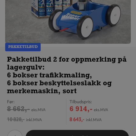
PAKKETILBUD
Pakketilbud 2 for
oppmerking på
Pakketilbud 2 for oppmerking på
lagergulv:
lagergulv:
6 bokser trafikkmaling,
6 bokser beskyttelseslakk
6 bokser trafikkmaling,
og merkemaskin, sort
6 bokser beskyttelseslakk og
merkemaskin, sort
Før
Tilbudspris
8 662,-
6 914,-
eks.MVA
eks.MVA
10 828,-
8 643,-
inkl.MVA
inkl.MVA
Antall