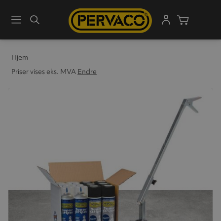
Meny
Søk
Handleku
Hjem
Priser vises eks. MVA
Endre