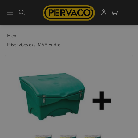
Meny
Søk
Handleku
Hjem
Priser vises eks. MVA
Endre