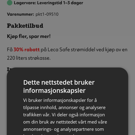
Lagervare: Leveringstid 1–3 dager
Varenummer
pkt1-09510
Pakketilbud
Kjøp fler, spar mer!
Få
30% rabatt
på Leca Safe strømiddel ved kjøp av en
220 liters strøkasse.
Innhold:
1 stk
Strøkasse med gummipakning, PE, 220 liter
Dette nettstedet bruker
informasjonskapsler
3 sekker
Leca Safe strømiddel, 50 liter
Vi bruker informasjonskapsler for å
NB: Pakketilbud kan ikke kombineres med andre
tilpasse innhold, annonser og analysere
rabatter.
trafikken vår. Vi deler også informasjon
om din bruk av nettstedet vårt med våre
Farge:
Grønn
annonserings- og analysepartnere som