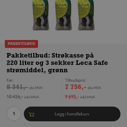
PAKKETILBUD
Pakketilbud:
Strøkasse
Pakketilbud: Strøkasse på
på 220 liter
220 liter og 3 sekker Leca Safe
og 3 sekker
Leca Safe
strømiddel, grønn
strømiddel,
grønn
Før
Tilbudspris
8 341,-
7 756,-
eks.MVA
eks.MVA
10 426,-
9 695,-
inkl.MVA
inkl.MVA
Antall
Legg i handlekurv