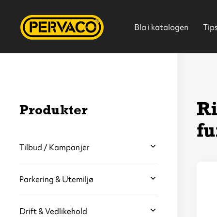
Bla i katalogen
Tip
R
Produkter
fu
Hjem
Tilbud / Kampanjer
Parkering & Utemiljø
V
s
b
Drift & Vedlikehold