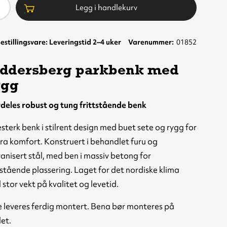
ntall
Legg i handlekurv
estillingsvare: Leveringstid 2–4 uker
Varenummer
01852
iddersberg parkbenk med
ygg
deles robust og tung frittstående benk
esterk benk i stilrent design med buet sete og rygg for
ra komfort. Konstruert i behandlet furu og
anisert stål, med ben i massiv betong for
rsberg
tstående plassering. Laget for det nordiske klima
enk med
gg,
stor vekt på kvalitet og levetid.
l/betong,
brun,
 leveres ferdig montert. Bena bør monteres på
stående
et.