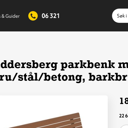
Søk
06 321
s & Guider
iddersberg parkbenk m
ru/stål/betong, barkbr
18
is
tørre
22 6
ilde