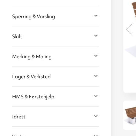
Sperring & Varsling
Skilt
Merking & Maling
Lager & Verksted
HMS & Førstehjelp
Riddersberg
R
parkbenk med
pa
rygg,
furu/stål/betong,
furu
Idrett
barkbrun,
frittstående
f