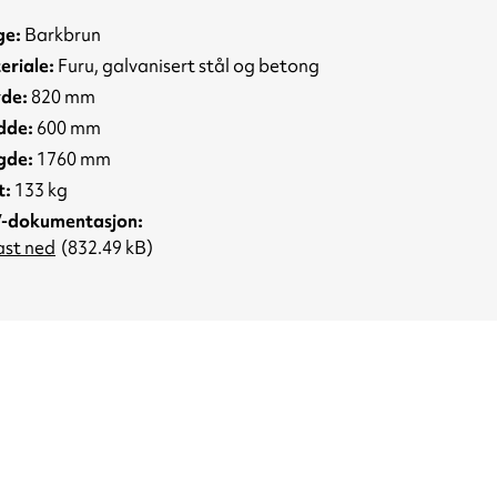
ge:
Barkbrun
eriale:
Furu, galvanisert stål og betong
de:
820 mm
dde:
600 mm
gde:
1760 mm
t:
133 kg
-dokumentasjon
ast ned
(832.49 kB)