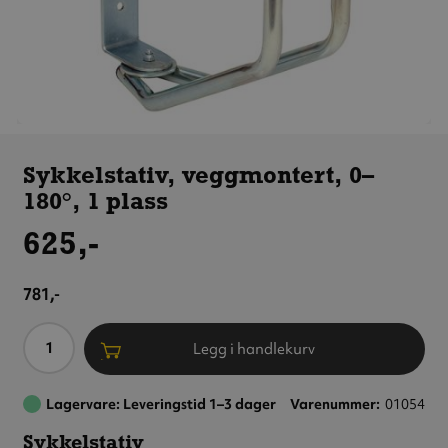
Sykkelstativ,
veggmontert,
Sykkelstativ, veggmontert, 0–
0–180°,
180°, 1 plass
1 plass
625,-
781,-
Antall
Legg i handlekurv
Lagervare: Leveringstid 1–3 dager
Varenummer
01054
Sykkelstativ