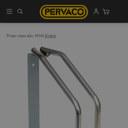
Meny
Søk
Handleku
Priser vises eks. MVA
Endre