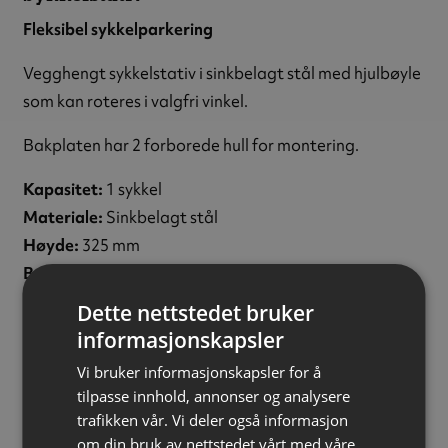
Fleksibel sykkelparkering
Vegghengt sykkelstativ i sinkbelagt stål med hjulbøyle
som kan roteres i valgfri vinkel.
Bakplaten har 2 forborede hull for montering.
Kapasitet:
1 sykkel
Materiale:
Sinkbelagt stål
Høyde:
325 mm
Bredde:
90 mm
Dybde:
290 mm
Dette nettstedet bruker
Bøylevinkel:
0–180° (svingbar)
informasjonskapsler
Bøylediameter:
16 mm
Vi bruker informasjonskapsler for å
Innvendig bøylebredde:
50 mm
tilpasse innhold, annonser og analysere
Monteringshull:
2 x Ø6 mm
trafikken vår. Vi deler også informasjon
Vekt:
1 kg
om din bruk av nettstedet vårt med våre